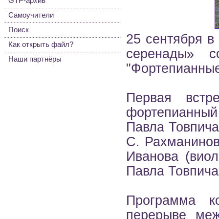
GTP-архив
Самоучители
Поиск
25 сентября в
Как открыть файл?
серенады» с
Наши партнёры
"Фортепианные
Первая вст
фортепианный к
Павла Товпича
С. Рахманинов
Иванова (виол
Павла Товпича
Программа к
перерыве меж