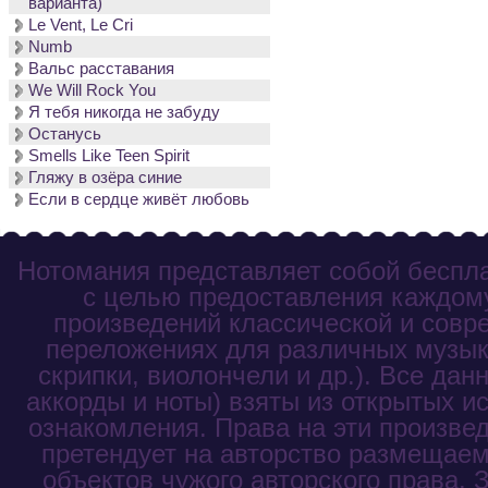
варианта)
Le Vent, Le Cri
Numb
Вальс расставания
We Will Rock You
Я тебя никогда не забуду
Останусь
Smells Like Teen Spirit
Гляжу в озёра синие
Если в сердце живёт любовь
Нотомания представляет собой беспла
с целью предоставления каждому
произведений классической и совр
переложениях для различных музык
скрипки, виолончели и др.). Все дан
аккорды и ноты) взяты из открытых и
ознакомления. Права на эти произве
претендует на авторство размещаем
объектов чужого авторского права. 