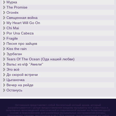
Мурка
Беспокойные британские ученые исследовали воздействие
The Promise
различных музыкальных произведений на организм
Огонёк
человека. Так вот, если вы нервничаете, и при этом
Священная война
являетесь человеком, вам лучше всего
скачать ноты «Света
My Heart Will Go On
луны»
Клода Дебюсси. Разучив лунное произведение, вы
Chi Mai
успокоитесь, что до сих пор не удается британским ученым,
Por Una Cabeza
не знающим ноты классической музыки.
Fragile
Песня про зайцев
Kiss the rain
Зурбаган
Tears Of The Ocean (Ода нашей любви)
Вальс из к/ф ''Амели''
Это всё
До скорой встречи
Цыганочка
Вечер на рейде
Останусь
Нотомания представляет собой бесплатный нотный архив, который
разрабатывается с целью предоставления каждому музыканту нот известных и
популярных произведений классической и современной музыки на безвозмездной
основе в переложениях для различных музыкальных инструментов (гитары,
фортепиано, скрипки, виолончели и др.). Все данные, представленные на сайте