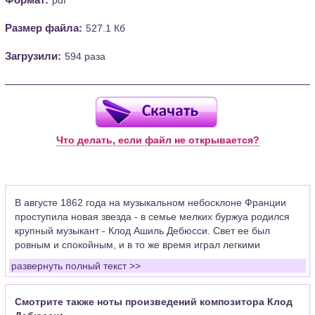
Размер файла:
527.1 Кб
Загрузили:
594 раза
Что делать, если файл не открывается?
В августе 1862 года на музыкальном небосклоне Франции
проступила новая звезда - в семье мелких буржуа родился
крупный музыкант - Клод Ашиль Дебюсси. Свет ее был
ровным и спокойным, и в то же время играл легкими
восхитительными красками.
развернуть полный текст >>
Клод Дебюсси появился, чтобы создавать новую музыку -
еще будучи студентом парижской консерватории, он
Смотрите также ноты произведений композитора Клод
проявлял самостоятельное творческое мышление и