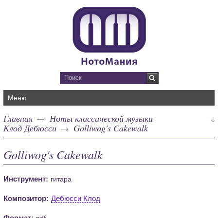
Меню
Главная
Ноты классической музыки
Клод Дебюсси
Golliwog's Cakewalk
Golliwog's Cakewalk
Инструмент:
гитара
Композитор:
Дебюсси Клод
Формат:
pdf