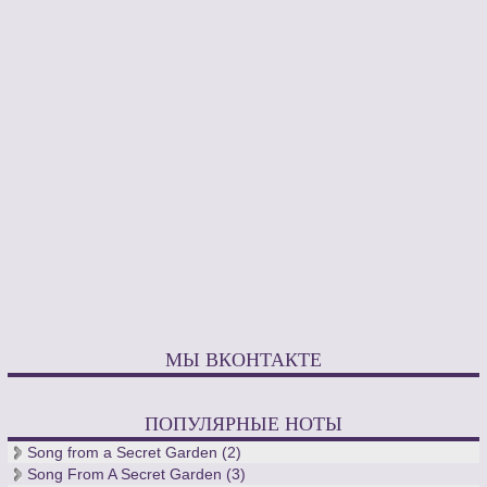
Но не три года в Италии, а последующие годы в Париже
среди столичной богемы вдохновили музыканта на создание
произведений, положивших начало импрессионизму в
музыке. Он применяет в своих творениях изысканные
приемы, родственные импрессионистической живописи.
Поиски нового гармонического языка завершаются успешно.
Композитор точно наносит легкие штрихи оригинальных
звукосочетаний на свои музыкальные полотна. Он создает
знаменитый симфонический прелюд "Послеполуденный
отдых фавна", звуковые пейзажи «Море», 24 прелюдии для
фортепиано, открывшие неизведанные пути для
фортепианной музыки.
Сочинения Дебюсси отличаются уникальным чувством
музыкального колорита, необычной гармонической и
ритмической средой, живописными тембровыми
эффектами, оригинальной оркестровкой, вокальными
МЫ ВКОНТАКТЕ
мелодиями, интонационно близкими человеческой речи.
Композитор-новатор был совершенно безразличен к
политическим движениям в Европе, отдавая предпочтение
ПОПУЛЯРНЫЕ НОТЫ
движению звуков, облаков, воды, светотеней и видя в этом
Song from a Secret Garden (2)
вечном движении больше красоты и смысла. Клод Ашиль
Song From A Secret Garden (3)
Дебюсси обладал превосходным зрением.