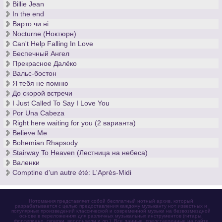
Billie Jean
In the end
Варто чи нi
Nocturne (Ноктюрн)
Can't Help Falling In Love
Беспечный Ангел
Прекрасное Далёко
Вальс-бостон
Я тебя не помню
До скорой встречи
I Just Called To Say I Love You
Por Una Cabeza
Right here waiting for you (2 варианта)
Believe Me
Bohemian Rhapsody
Stairway To Heaven (Лестница на небеса)
Валенки
Comptine d'un autre été: L'Après-Midi
Нотомания представляет собой бесплатный нотный архив, который
разрабатывается с целью предоставления каждому музыканту нот известных и
популярных произведений классической и современной музыки на безвозмездной
основе в переложениях для различных музыкальных инструментов (гитары,
фортепиано, скрипки, виолончели и др.). Все данные, представленные на сайте