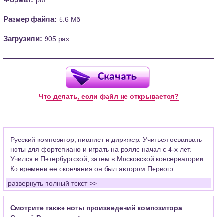
Размер файла:
5.6 Мб
Загрузили:
905 раз
Что делать, если файл не открывается?
Русский композитор, пианист и дирижер. Учиться осваивать
ноты для фортепиано и играть на рояле начал с 4-х лет.
Учился в Петербургской, затем в Московской консерватории.
Ко времени ее окончания он был автором Первого
фортепианного концерта, оперы «Алеко», ряда
развернуть полный текст >>
фортепьянных пьес и романсов. После неудачного
исполнения в Петербурге 1-й симфонии на несколько лет
прекратил сочинять. В эти годы Рахманинов впервые встал
Смотрите также ноты произведений композитора