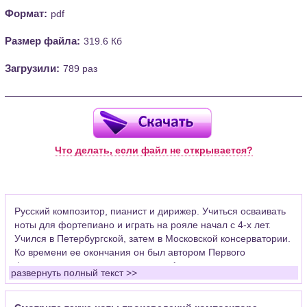
Формат:
pdf
Размер файла:
319.6 Кб
Загрузили:
789 раз
Что делать, если файл не открывается?
Русский композитор, пианист и дирижер. Учиться осваивать
ноты для фортепиано и играть на рояле начал с 4-х лет.
Учился в Петербургской, затем в Московской консерватории.
Ко времени ее окончания он был автором Первого
фортепианного концерта, оперы «Алеко», ряда
развернуть полный текст >>
фортепьянных пьес и романсов. После неудачного
исполнения в Петербурге 1-й симфонии на несколько лет