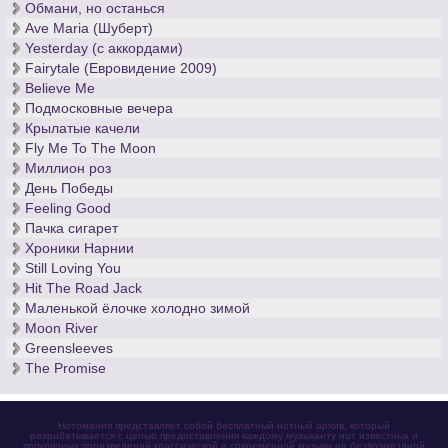
Обмани, но останься
Ave Maria (Шуберт)
Yesterday (с аккордами)
Fairytale (Евровидение 2009)
Believe Me
Подмосковные вечера
Крылатые качели
Fly Me To The Moon
Миллион роз
День Победы
Feeling Good
Пачка сигарет
Хроники Нарнии
Still Loving You
Hit The Road Jack
Маленькой ёлочке холодно зимой
Moon River
Greensleeves
The Promise
Нотомания представляет собой бесплатный нотный архив, который
разрабатывается с целью предоставления каждому музыканту нот известных и
популярных произведений классической и современной музыки на безвозмездной