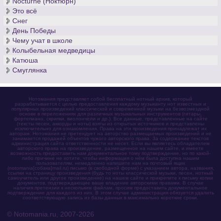
Nocturne (Ноктюрн)
Это всё
Снег
День Победы
Чему учат в школе
Колыбельная медведицы
Катюша
Смуглянка
Нотомания представляет собой бесплатный нотный архив, который
разрабатывается с целью предоставления каждому музыканту нот известных и
популярных произведений классической и современной музыки на безвозмездной
основе в переложениях для различных музыкальных инструментов (гитары,
фортепиано, скрипки, виолончели и др.). Все данные, представленные на сайте
(тексты песен, аккорды и ноты) взяты из открытых источников и представлены
исключительно для ознакомления. Права на эти произведения принадлежат их
авторам. Нотомания не претендует на авторство размещаемых произведений и не
занимается продажей объектов чужого авторского права. За содержание текстов
администрация сайта ответственности не несет. Если вы являетесь обладателем
авторского права на произведение, размещенное на нашем сайте, и имеете
возможность предоставить нам документальное тому подтверждение, но по какой-
либо причине не хотите, чтобы информация о нём была доступна нашим
пользователям, немедленно напишите нам на почтовый ящик
(notomania[собака]mail.ru) письмо (в свободной форме) с указанием автора, названия,
ссылки на страницу произведения (будь то ноты классической музыки, песен, нотный
самоучитель или другое произведение) на нашем сайте и прикрепите к письму копии
документов, подтверждающие ваше владение авторскими правами. В случае
наличия претензии к нескольким файлам, просим предоставить документальное
подтверждение для каждого из них. В этом случае администрация обязуется удалить
соответствующую запись из базы данных в максимально короткие сроки.
© Notomania.ru, 2007-2026