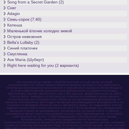
Song from a Secret Garden (2)
Снег
Adagio
Семь-сорок (7:40)
Катюша
Маленькой ёлочке холодно зимой
Остров невезения
Bella's Lullaby (2)
Синий платочек
Смуглянка
Ave Maria (Шуберт)
Right here waiting for you (2 варианта)
Нотомания представляет собой бесплатный нотный архив, который
разрабатывается с целью предоставления каждому музыканту нот известных и
популярных произведений классической и современной музыки на безвозмездной
основе в переложениях для различных музыкальных инструментов (гитары,
фортепиано, скрипки, виолончели и др.). Все данные, представленные на сайте
(тексты песен, аккорды и ноты) взяты из открытых источников и представлены
исключительно для ознакомления. Права на эти произведения принадлежат их
авторам. Нотомания не претендует на авторство размещаемых произведений и не
занимается продажей объектов чужого авторского права. За содержание текстов
администрация сайта ответственности не несет. Если вы являетесь обладателем
авторского права на произведение, размещенное на нашем сайте, и имеете
возможность предоставить нам документальное тому подтверждение, но по какой-
либо причине не хотите, чтобы информация о нём была доступна нашим
пользователям, немедленно напишите нам на почтовый ящик
(notomania[собака]mail.ru) письмо (в свободной форме) с указанием автора, названия,
ссылки на страницу произведения (будь то ноты классической музыки, песен, нотный
самоучитель или другое произведение) на нашем сайте и прикрепите к письму копии