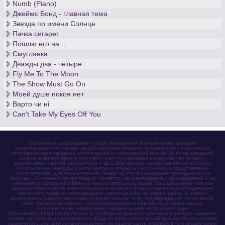
Numb (Piano)
Джеймс Бонд - главная тема
Звезда по имени Солнце
Пачка сигарет
Пошлю его на...
Смуглянка
Дважды два - четыре
Fly Me To The Moon
The Show Must Go On
Моей душе покоя нет
Варто чи нi
Can't Take My Eyes Off You
Нотомания представляет собой бесплатный нотный архив, который
разрабатывается с целью предоставления каждому музыканту нот известных и
популярных произведений классической и современной музыки на безвозмездной
основе в переложениях для различных музыкальных инструментов (гитары,
фортепиано, скрипки, виолончели и др.). Все данные, представленные на сайте
(тексты песен, аккорды и ноты) взяты из открытых источников и представлены
исключительно для ознакомления. Права на эти произведения принадлежат их
авторам. Нотомания не претендует на авторство размещаемых произведений и не
занимается продажей объектов чужого авторского права. За содержание текстов
администрация сайта ответственности не несет. Если вы являетесь обладателем
авторского права на произведение, размещенное на нашем сайте, и имеете
возможность предоставить нам документальное тому подтверждение, но по какой-
либо причине не хотите, чтобы информация о нём была доступна нашим
пользователям, немедленно напишите нам на почтовый ящик
(notomania[собака]mail.ru) письмо (в свободной форме) с указанием автора, названия,
ссылки на страницу произведения (будь то ноты классической музыки, песен, нотный
самоучитель или другое произведение) на нашем сайте и прикрепите к письму копии