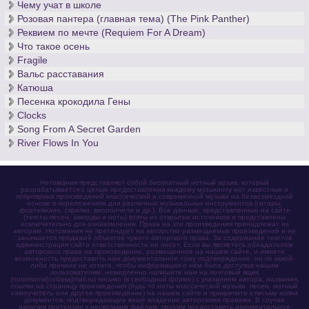
Чему учат в школе
Розовая пантера (главная тема) (The Pink Panther)
Реквием по мечте (Requiem For A Dream)
Что такое осень
Fragile
Вальс расставания
Катюша
Песенка крокодила Гены
Clocks
Song From A Secret Garden
River Flows In You
Нотомания представляет собой бесплатный нотный архив, который
разрабатывается с целью предоставления каждому музыканту нот известных и
популярных произведений классической и современной музыки на безвозмездной
основе в переложениях для различных музыкальных инструментов (гитары,
фортепиано, скрипки, виолончели и др.). Все данные, представленные на сайте
(тексты песен, аккорды и ноты) взяты из открытых источников и представлены
исключительно для ознакомления. Права на эти произведения принадлежат их
авторам. Нотомания не претендует на авторство размещаемых произведений и не
занимается продажей объектов чужого авторского права. За содержание текстов
администрация сайта ответственности не несет. Если вы являетесь обладателем
авторского права на произведение, размещенное на нашем сайте, и имеете
возможность предоставить нам документальное тому подтверждение, но по какой-
либо причине не хотите, чтобы информация о нём была доступна нашим
пользователям, немедленно напишите нам на почтовый ящик
(notomania[собака]mail.ru) письмо (в свободной форме) с указанием автора, названия,
ссылки на страницу произведения (будь то ноты классической музыки, песен, нотный
самоучитель или другое произведение) на нашем сайте и прикрепите к письму копии
документов, подтверждающие ваше владение авторскими правами. В случае
наличия претензии к нескольким файлам, просим предоставить документальное