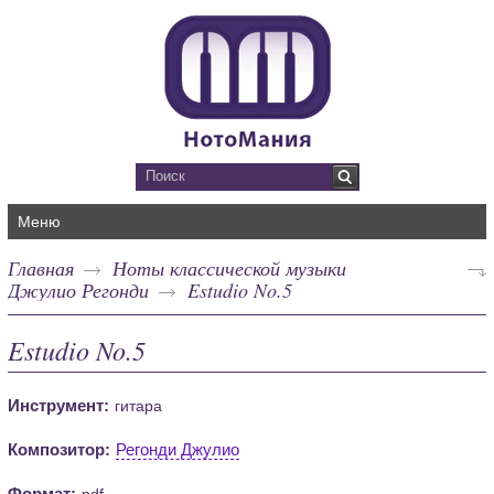
Меню
Главная
Ноты классической музыки
Джулио Регонди
Estudio No.5
Estudio No.5
Инструмент:
гитара
Композитор:
Регонди Джулио
Формат:
pdf