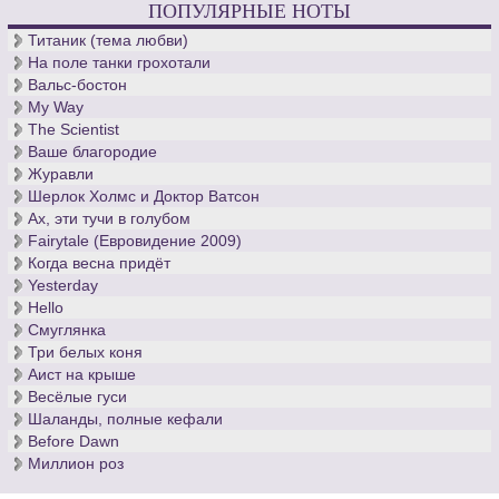
ПОПУЛЯРНЫЕ НОТЫ
десятилетия кантор церкви св. Фомы, - вечен.
Титаник (тема любви)
На поле танки грохотали
Вальс-бостон
My Way
The Scientist
Ваше благородие
Журавли
Шерлок Холмс и Доктор Ватсон
Ах, эти тучи в голубом
Fairytale (Евровидение 2009)
Когда весна придёт
Yesterday
Hello
Смуглянка
Три белых коня
Аист на крыше
Весёлые гуси
Шаланды, полные кефали
Before Dawn
Миллион роз