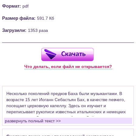
Формат:
pdf
Размер файла:
591.7 Кб
Загрузили:
1353 раза
Что делать, если файл не открывается?
Несколько поколений предков Баха были музыкантами. В
возрасте 15 лет Иоганн Себастьян Бах, в качестве певчего,
посещает церковную капеллу. Здесь он изучает и
переписывает рукописи известных итальянских и немецких
композиторов. Впоследствии работал в Веймаре скрипачом
развернуть полный текст >>
придворного оркестра, церковным органистом в Арнштаде,
где уделял много времени развитию органной