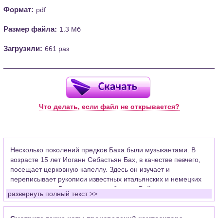
Формат:
pdf
Размер файла:
1.3 Мб
Загрузили:
661 раз
Что делать, если файл не открывается?
Несколько поколений предков Баха были музыкантами. В
возрасте 15 лет Иоганн Себастьян Бах, в качестве певчего,
посещает церковную капеллу. Здесь он изучает и
переписывает рукописи известных итальянских и немецких
композиторов. Впоследствии работал в Веймаре скрипачом
развернуть полный текст >>
придворного оркестра, церковным органистом в Арнштаде,
где уделял много времени развитию органной