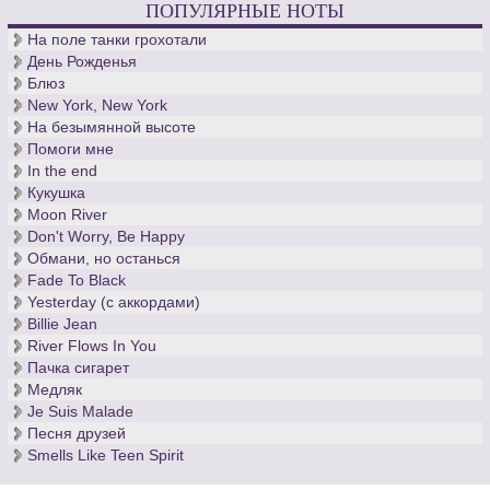
ПОПУЛЯРНЫЕ НОТЫ
десятилетия кантор церкви св. Фомы, - вечен.
На поле танки грохотали
День Рожденья
Блюз
New York, New York
На безымянной высоте
Помоги мне
In the end
Кукушка
Moon River
Don't Worry, Be Happy
Обмани, но останься
Fade To Black
Yesterday (с аккордами)
Billie Jean
River Flows In You
Пачка сигарет
Медляк
Je Suis Malade
Песня друзей
Smells Like Teen Spirit