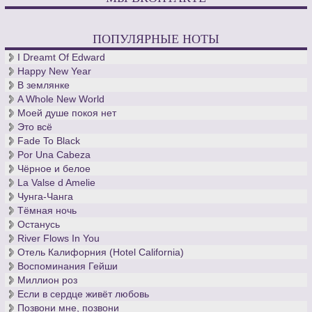
Источник духа («Бах» означает «ручей»), забытый на
десятилетия кантор церкви св. Фомы, - вечен.
ПОПУЛЯРНЫЕ НОТЫ
I Dreamt Of Edward
Happy New Year
В землянке
A Whole New World
Моей душе покоя нет
Это всё
Fade To Black
Por Una Cabeza
Чёрное и белое
La Valse d Amelie
Чунга-Чанга
Тёмная ночь
Останусь
River Flows In You
Отель Калифорния (Hotel California)
Воспоминания Гейши
Миллион роз
Если в сердце живёт любовь
Позвони мне, позвони