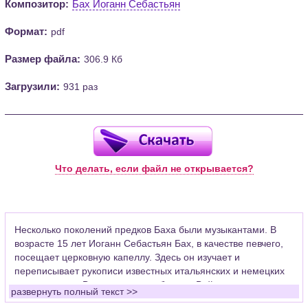
Композитор:
Бах Иоганн Себастьян
Формат:
pdf
Размер файла:
306.9 Кб
Загрузили:
931 раз
Что делать, если файл не открывается?
Несколько поколений предков Баха были музыкантами. В
возрасте 15 лет Иоганн Себастьян Бах, в качестве певчего,
посещает церковную капеллу. Здесь он изучает и
переписывает рукописи известных итальянских и немецких
композиторов. Впоследствии работал в Веймаре скрипачом
развернуть полный текст >>
придворного оркестра, церковным органистом в Арнштаде,