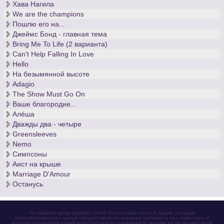
Хава Нагила
We are the champions
Пошлю его на...
Джеймс Бонд - главная тема
Bring Me To Life (2 варианта)
Can't Help Falling In Love
Hello
На безымянной высоте
Adagio
The Show Must Go On
Ваше благородие...
Алёша
Дважды два - четыре
Greensleeves
Nemo
Симпсоны
Аист на крыше
Marriage D'Amour
Останусь
Нотомания представляет собой бесплатный нотный архив, который
разрабатывается с целью предоставления каждому музыканту нот известных и
популярных произведений классической и современной музыки на безвозмездной