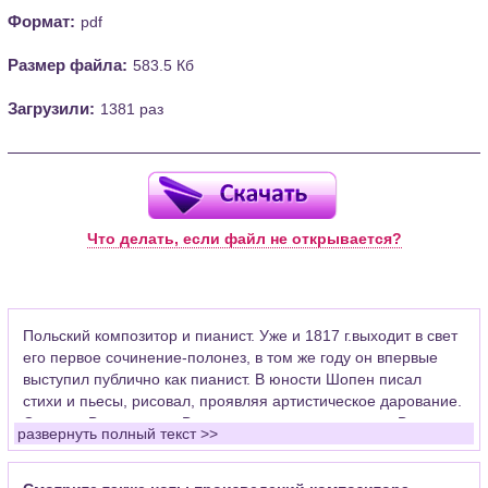
Формат:
pdf
Размер файла:
583.5 Кб
Загрузили:
1381 раз
Что делать, если файл не открывается?
Польский композитор и пианист. Уже и 1817 г.выходит в свет
его первое сочинение-полонез, в том же году он впервые
выступил публично как пианист. В юности Шопен писал
стихи и пьесы, рисовал, проявляя артистическое дарование.
Окончил Варшавскую Высшую музыкальную школу. Во
развернуть полный текст >>
время гастролей в Вену и Германию он узнает о поражении
польского восстания. Это лишило его возможности