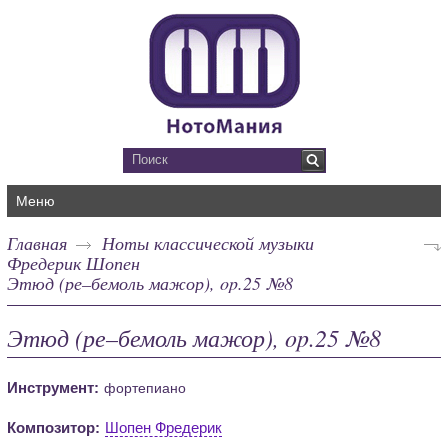
Меню
Главная
Ноты классической музыки
Фредерик Шопен
Этюд (ре–бемоль мажор), op.25 №8
Этюд (ре–бемоль мажор), op.25 №8
Инструмент:
фортепиано
Композитор:
Шопен Фредерик