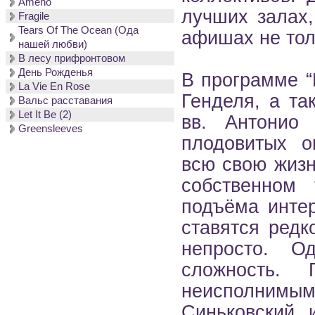
Ameno
лучших залах,
Fragile
Tears Of The Ocean (Ода
афишах не тол
нашей любви)
В лесу прифронтовом
День Рожденья
В программе “
La Vie En Rose
Генделя, а та
Вальс расставания
Let It Be (2)
вв. Антонио
Greensleeves
плодовитых о
всю свою жизн
собственном
подъёма интер
ставятся редк
непросто. О
сложность. 
неисполним
Синьковский 