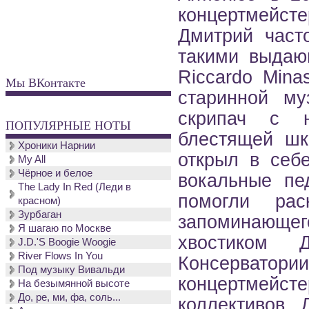
концертмейст
Дмитрий част
такими выдаю
Riccardo Mina
Мы ВКонтакте
старинной му
скрипач с н
ПОПУЛЯРНЫЕ НОТЫ
блестящей шк
Хроники Нарнии
открыл в себ
My All
Чёрное и белое
вокальные пе
The Lady In Red (Леди в
помогли рас
красном)
Зурбаган
запоминающег
Я шагаю по Москве
хвостиком 
J.D.'S Boogie Woogie
River Flows In You
Консервато
Под музыку Вивальди
концертмейст
На безымянной высоте
До, ре, ми, фа, соль...
коллективов. 