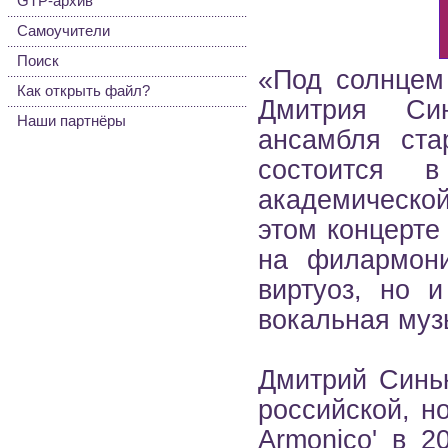
GTP-архив
Самоучители
Поиск
«Под солнцем
Как открыть файл?
Дмитрия Син
Наши партнёры
ансамбля стар
состоится в
академическо
этом концерте
на филармони
виртуоз, но 
вокальная муз
Дмитрий Синьк
российской, но
Armonico' в 2