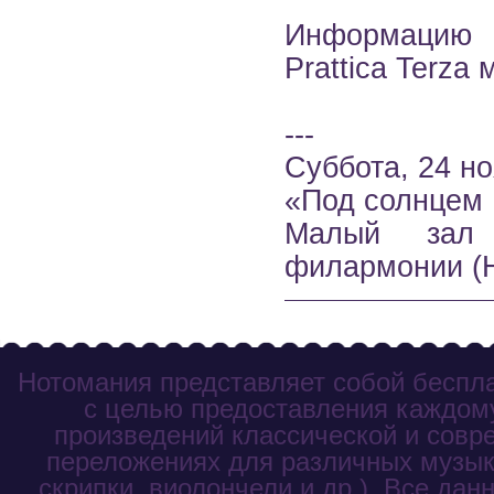
Информацию о
Prattica Terza
---
Суббота, 24 но
«Под солнцем
Малый зал С
филармонии (Н
Нотомания представляет собой беспла
с целью предоставления каждому
произведений классической и совр
переложениях для различных музык
скрипки, виолончели и др.). Все дан