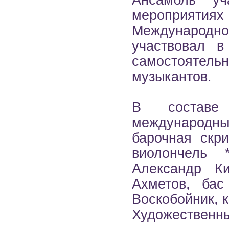
Ансамбль уч
мероприятия
Международно
участвовал в
самостояте
музыкантов.
В составе 
международн
барочная скр
виолончель 
Александр К
Ахметов, бас
Воскобойник, 
Художественны