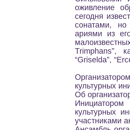
оживление об
сегодня извес
сонатами, но
ариями из его
малоизвестн
Trimphans”, к
“Griselda”, “Er
Организатор
культурных и
Об организато
Инициатором
культурных и
участниками ан
Ансамбль орга