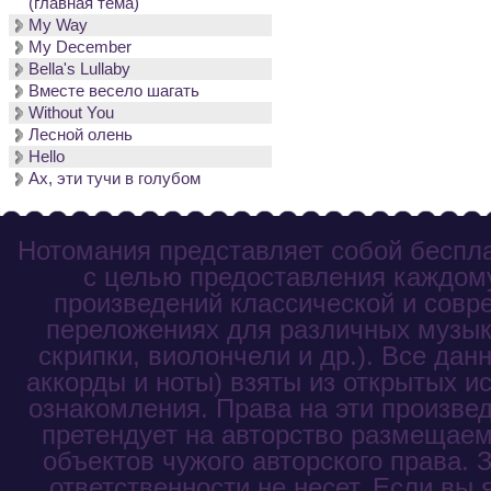
(главная тема)
My Way
My December
Bella's Lullaby
Вместе весело шагать
Without You
Лесной олень
Hello
Ах, эти тучи в голубом
Нотомания представляет собой беспла
с целью предоставления каждому
произведений классической и совр
переложениях для различных музык
скрипки, виолончели и др.). Все дан
аккорды и ноты) взяты из открытых и
ознакомления. Права на эти произве
претендует на авторство размещаем
объектов чужого авторского права. 
ответственности не несет. Если вы