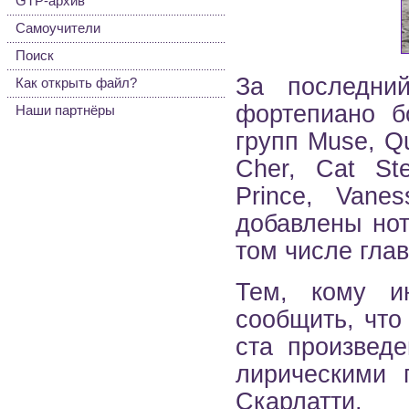
GTP-архив
Самоучители
Поиск
За последни
Как открыть файл?
фортепиано б
Наши партнёры
групп
Muse
,
Q
Cher, Cat Ste
Prince, Vane
добавлены
но
том числе гла
Тем, кому и
сообщить, что
ста произвед
лирическими
Скарлатти
.