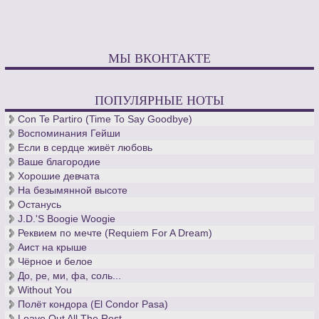
МЫ ВКОНТАКТЕ
ПОПУЛЯРНЫЕ НОТЫ
Con Te Partiro (Time To Say Goodbye)
Воспоминания Гейши
Если в сердце живёт любовь
Ваше благородие
Хорошие девчата
На безымянной высоте
Останусь
J.D.'S Boogie Woogie
Реквием по мечте (Requiem For A Dream)
Аист на крыше
Чёрное и белое
До, ре, ми, фа, соль...
Without You
Полёт кондора (El Condor Pasa)
Leave Out All The Rest