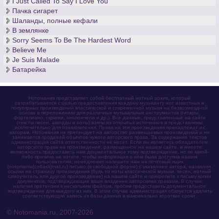
I Just Called To Say I Love You
Пачка сигарет
Шаланды, полные кефали
В землянке
Sorry Seems To Be The Hardest Word
Believe Me
Je Suis Malade
Батарейка
Нотомания представляет собой бесплатный нотный архив, который
разрабатывается с целью предоставления каждому музыканту нот известных и
популярных произведений классической и современной музыки на безвозмездной
основе в переложениях для различных музыкальных инструментов (гитары,
фортепиано, скрипки, виолончели и др.). Все данные, представленные на сайте
(тексты песен, аккорды и ноты) взяты из открытых источников и представлены
исключительно для ознакомления. Права на эти произведения принадлежат их
авторам. Нотомания не претендует на авторство размещаемых произведений и не
занимается продажей объектов чужого авторского права. За содержание текстов
администрация сайта ответственности не несет. Если вы являетесь обладателем
авторского права на произведение, размещенное на нашем сайте, и имеете
возможность предоставить нам документальное тому подтверждение, но по какой-
либо причине не хотите, чтобы информация о нём была доступна нашим
пользователям, немедленно напишите нам на почтовый ящик
(notomania[собака]mail.ru) письмо (в свободной форме) с указанием автора, названия,
ссылки на страницу произведения (будь то ноты классической музыки, песен, нотный
самоучитель или другое произведение) на нашем сайте и прикрепите к письму копии
документов, подтверждающие ваше владение авторскими правами. В случае
наличия претензии к нескольким файлам, просим предоставить документальное
подтверждение для каждого из них. В этом случае администрация обязуется удалить
соответствующую запись из базы данных в максимально короткие сроки.
© Notomania.ru, 2007-2026