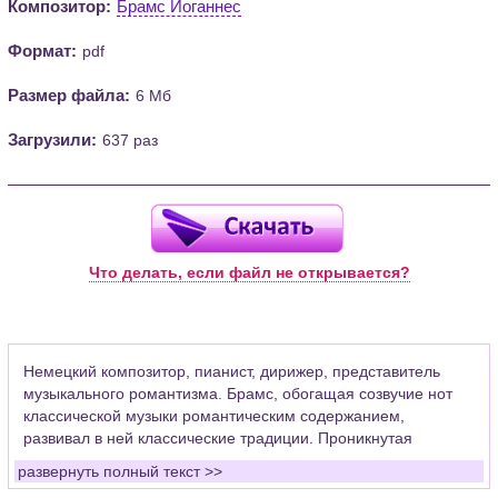
Композитор:
Брамс Иоганнес
Формат:
pdf
Размер файла:
6 Мб
Загрузили:
637 раз
Что делать, если файл не открывается?
Немецкий композитор, пианист, дирижер, представитель
музыкального романтизма. Брамс, обогащая созвучие нот
классической музыки романтическим содержанием,
развивал в ней классические традиции. Проникнутая
порывистостью, мятежностью, трепетным лиризмом, его
развернуть полный текст >>
музыка воспевает мужество и нравственную стойкость.