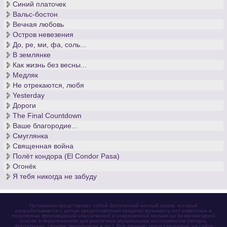
Синий платочек
Вальс-бостон
Вечная любовь
Остров невезения
До, ре, ми, фа, соль...
В землянке
Как жизнь без весны...
Медляк
Не отрекаются, любя
Yesterday
Дороги
The Final Countdown
Ваше благородие...
Смуглянка
Священная война
Полёт кондора (El Condor Pasa)
Огонёк
Я тебя никогда не забуду
Нотомания представляет собой бесплатный нотный архив, который
разрабатывается с целью предоставления каждому музыканту нот известных и
популярных произведений классической и современной музыки на безвозмездной
основе в переложениях для различных музыкальных инструментов (гитары,
фортепиано, скрипки, виолончели и др.). Все данные, представленные на сайте