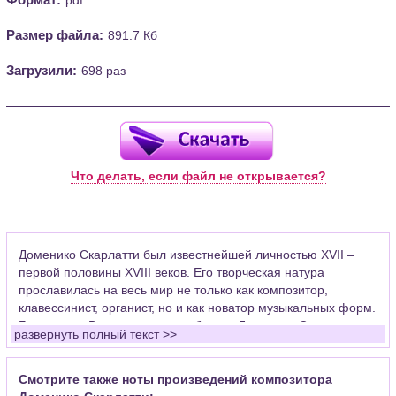
Размер файла:
891.7 Кб
Загрузили:
698 раз
Что делать, если файл не открывается?
Доменико Скарлатти был известнейшей личностью XVII –
первой половины XVIII веков. Его творческая натура
прославилась на весь мир не только как композитор,
клавессинист, органист, но и как новатор музыкальных форм.
Бесспорно. Виртуозные способности Доменико Скарлатти в
развернуть полный текст >>
игре на клавесине были настолько велики, что своим
исполнением на этом удивительном инструменте он
поражал не только простых слушателей, но и великих
Смотрите также ноты произведений композитора