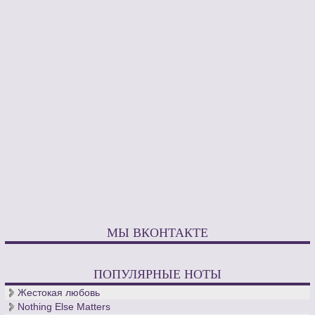
и противоположностей.
Но, к сожалению, лишь небольшая часть произведений
Доменико Скарлатти была опубликована при его жизни.
Слава и признание, как композитора, пришла к нему уже
задолго после смерти, а новаторские открытия в области
сонатной формы позднее стали прочной основой для
сонатного Allegro. Именно благодаря такой насыщенной
творческой деятельности Доменико Скарлатти справедливо
называют величайшим итальянским музыкантом и
композитором XVII века.
МЫ ВКОНТАКТЕ
ПОПУЛЯРНЫЕ НОТЫ
Жестокая любовь
Nothing Else Matters