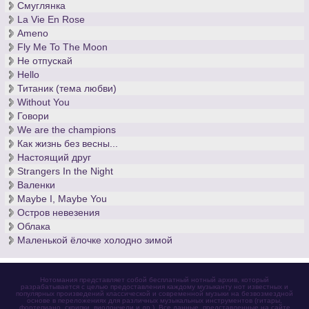
развития музыкального искусства и оказало огромное
Смуглянка
влияние на фортепианную и симфоническую музыку XX
La Vie En Rose
века.
Ameno
Fly Me To The Moon
Не отпускай
Hello
Титаник (тема любви)
Without You
Говори
We are the champions
Как жизнь без весны...
Настоящий друг
Strangers In the Night
Валенки
Maybe I, Maybe You
Остров невезения
Облака
Маленькой ёлочке холодно зимой
Нотомания представляет собой бесплатный нотный архив, который
разрабатывается с целью предоставления каждому музыканту нот известных и
популярных произведений классической и современной музыки на безвозмездной
основе в переложениях для различных музыкальных инструментов (гитары,
фортепиано, скрипки, виолончели и др.). Все данные, представленные на сайте