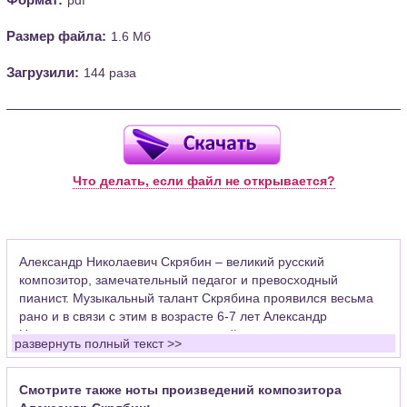
Размер файла:
1.6 Мб
Загрузили:
144 раза
Что делать, если файл не открывается?
Александр Николаевич Скрябин – великий русский
композитор, замечательный педагог и превосходный
пианист. Музыкальный талант Скрябина проявился весьма
рано и в связи с этим в возрасте 6-7 лет Александр
Николаевич уже занимался музыкой с такими
развернуть полный текст >>
великолепными педагогами как Г.Э.Конюс и Н.В.Зверев.
Любовь к музыке не ослабевала, а с каждым годом
становилась все сильней и сильней, она являлась смыслом
Смотрите также ноты произведений композитора