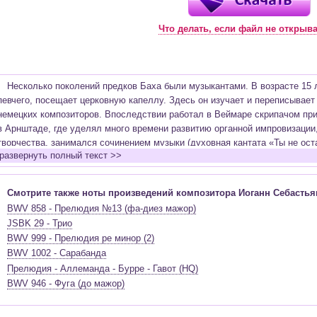
Что делать, если файл не открыв
Несколько поколений предков Баха были музыкантами. В возрасте 15 л
певчего, посещает церковную капеллу. Здесь он изучает и переписывает
немецких композиторов. Впоследствии работал в Веймаре скрипачом при
в Арнштаде, где уделял много времени развитию органной импровизации,
творчества, занимался сочинением музыки (духовная кантата «Ты не ос
развернуть полный текст >>
«Каприччио на отъезд возлюбленного брата» и другие сочинения), изуча
последующие годы композитор создает, большое количество органных пр
ре минор и др.), работает над светскими кантатами (1 том «Хорошо темп
Смотрите также ноты произведений композитора Иоганн Себастья
Бранденбургских концертов, Английские сюиты, Французские сюиты и др.
BWV 858 - Прелюдия №13 (фа-диез мажор)
Бах был дважды женат, семья его была многочисленной. В первом брак
JSBK 29 - Трио
- семнадцать. Композитор решает жить и работать в Лейпциге. Этот пер
BWV 999 - Прелюдия ре минор (2)
более 150 кантат, создаваемых еженедельно, вторая редакция «Страсте
BWV 1002 - Сарабанда
Высокая месса си минор, 2 том «Хорошо темперированного клавира», «Ис
Прелюдия - Аллеманда - Бурре - Гавот (HQ)
не только самого Баха, но и его подросших детей - Филипп Эммануил, 
BWV 946 - Фуга (до мажор)
старшей дочери. Вторая супруга композитора Анна Магдалена хорошо пе
исполнитель-импровизатор на органе Бах переживает наивысшие триумфы
посещении Фридриха II в 1747 году в уже достаточно преклонном возрас