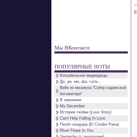
B
Мы ВКонтакте
ПОПУЛЯРНЫЕ НОТЫ
Колыбельная медведицы
До, ре, ми, фа, соль...
Belle из мюзикла ''Собор парижской
богоматери''
В землянке
My December
История любви (Love Story)
Can't Help Falling In Love
Полёт кондора (El Condor Pasa)
River Flows In You
Yesterday (с аккордами)