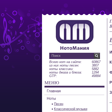
Г
B
И
Всего нот на сайте:
60867
К
из них ноты песен:
3807
ноты классики:
5882
Ф
ноты джаза и блюза:
1294
GTP:
49884
МЕНЮ
Р
Главная
З
Ноты
Песен
Классической музыки