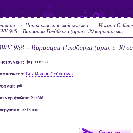
лавная
Ноты классической музыки
Иоганн Себаст
WV 988 – Вариации Голдберга (ария с 30 вариациями)
BWV 988 – Вариации Голдберга (ария с 30 в
нструмент:
фортепиано
омпозитор:
Бах Иоганн Себастьян
ормат:
pdf
азмер файла:
3.9 Мб
агрузили:
5818 раз