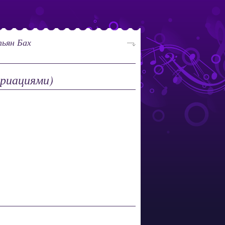
ьян Бах
ариациями)