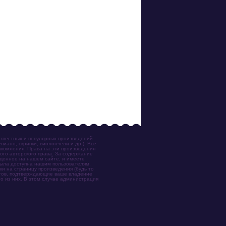
известных и популярных произведений
иано, скрипки, виолончели и др.). Все
акомления. Права на эти произведения
ого авторского права. За содержание
ещенное на нашем сайте, и имеете
была доступна нашим пользователям,
ки на страницу произведения (будь то
ентов, подтверждающие ваше владение
о из них. В этом случае администрация