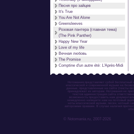
Песня про зайцев
It's True
You Are Not Alone
Greensleeves
Розовая пантера (главная тема)
(The Pink Panther)
Happy New Year
Love of my life
Вечная любовь
The Promise
Comptine d'un autre été: L'Après-Midi
Нотомания представляет собой бесплатный н
классической и современной музыки на безвоз
данные, представленные на сайте (тексты пес
принадлежат их авторам. Нотомания не прет
текстов администрация сайта ответствен
возможность предоставить нам документаль
немедленно напишите нам на почтовый ящик (n
ноты классической музыки, песен, нотный с
авторскими правами. В случае наличия претен
обя
© Notomania.ru, 2007-2026