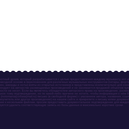
отный архив, который разрабатывается с целью предоставления каждому музыканту нот 
мездной основе в переложениях для различных музыкальных инструментов (гитары, фортеп
ен, аккорды и ноты) взяты из открытых источников и представлены исключительно для озн
ендует на авторство размещаемых произведений и не занимается продажей объектов чуж
ности не несет. Если вы являетесь обладателем авторского права на произведение, разм
ное тому подтверждение, но по какой-либо причине не хотите, чтобы информация о нём 
otomania[собака]mail.ru) письмо (в свободной форме) с указанием автора, названия, ссыл
амоучитель или другое произведение) на нашем сайте и прикрепите к письму копии докум
зии к нескольким файлам, просим предоставить документальное подтверждение для каждог
зуется удалить соответствующую запись из базы данных в максимально короткие сроки.