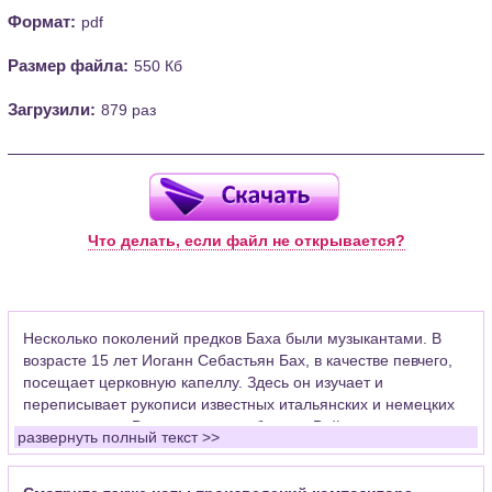
Формат:
pdf
Размер файла:
550 Кб
Загрузили:
879 раз
Что делать, если файл не открывается?
Несколько поколений предков Баха были музыкантами. В
возрасте 15 лет Иоганн Себастьян Бах, в качестве певчего,
посещает церковную капеллу. Здесь он изучает и
переписывает рукописи известных итальянских и немецких
композиторов. Впоследствии работал в Веймаре скрипачом
развернуть полный текст >>
придворного оркестра, церковным органистом в Арнштаде,
где уделял много времени развитию органной