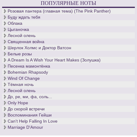
ПОПУЛЯРНЫЕ НОТЫ
десятилетия кантор церкви св. Фомы, - вечен.
Розовая пантера (главная тема) (The Pink Panther)
Буду ждать тебя
Облака
Цыганочка
Лесной олень
Священная война
Шерлок Холмс и Доктор Ватсон
Белые розы
A Dream Is A Wish Your Heart Makes (Золушка)
Песенка мамонтёнка
Bohemian Rhapsody
Wind Of Change
Тёмная ночь
Лесной олень
До, ре, ми, фа, соль...
Only Hope
До скорой встречи
Воспоминания Гейши
Can't Help Falling In Love
Marriage D'Amour