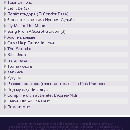
Тёмная ночь
Let It Be (2)
Полёт кондора (El Condor Pasa)
6 песен из фильма Ирония Судьбы
Fly Me To The Moon
Song From A Secret Garden (3)
Аист на крыше
Can't Help Falling In Love
The Scientist
Billie Jean
Батарейка
Три танкиста
Калинка
Кукушка
Розовая пантера (главная тема) (The Pink Panther)
Под музыку Вивальди
Comptine d'un autre été: L'Après-Midi
Leave Out All The Rest
Помоги мне
Нотомания представляет собой бесплатный нотный архив, который
разрабатывается с целью предоставления каждому музыканту нот известных и
популярных произведений классической и современной музыки на безвозмездной