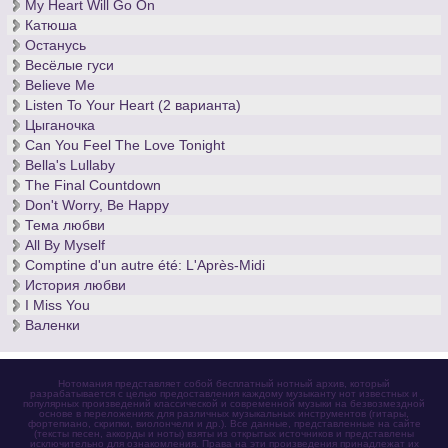
My Heart Will Go On
Катюша
Останусь
Весёлые гуси
Believe Me
Listen To Your Heart (2 варианта)
Цыганочка
Can You Feel The Love Tonight
Bella's Lullaby
The Final Countdown
Don't Worry, Be Happy
Тема любви
All By Myself
Comptine d'un autre été: L'Après-Midi
История любви
I Miss You
Валенки
Нотомания представляет собой бесплатный нотный архив, который
разрабатывается с целью предоставления каждому музыканту нот известных и
популярных произведений классической и современной музыки на безвозмездной
основе в переложениях для различных музыкальных инструментов (гитары,
фортепиано, скрипки, виолончели и др.). Все данные, представленные на сайте
(тексты песен, аккорды и ноты) взяты из открытых источников и представлены
исключительно для ознакомления. Права на эти произведения принадлежат их