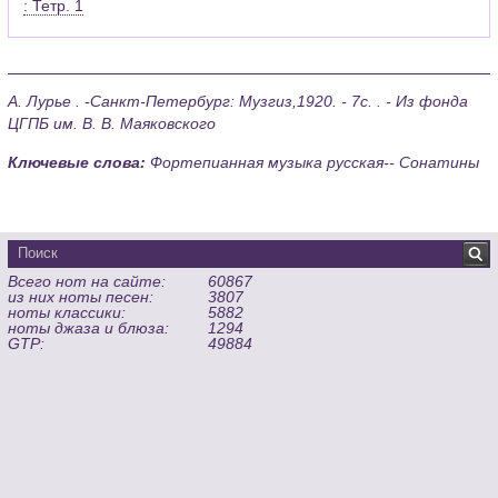
: Тетр. 1
А. Лурье . -Санкт-Петербург: Музгиз,1920. - 7с. . - Из фонда
ЦГПБ им. В. В. Маяковского
Ключевые слова:
Фортепианная музыка русская-- Сонатины
Всего нот на сайте:
60867
из них ноты песен:
3807
ноты классики:
5882
ноты джаза и блюза:
1294
GTP:
49884