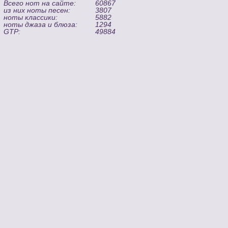
Всего нот на сайте:
60867
из них ноты песен:
3807
ноты классики:
5882
ноты джаза и блюза:
1294
GTP:
49884