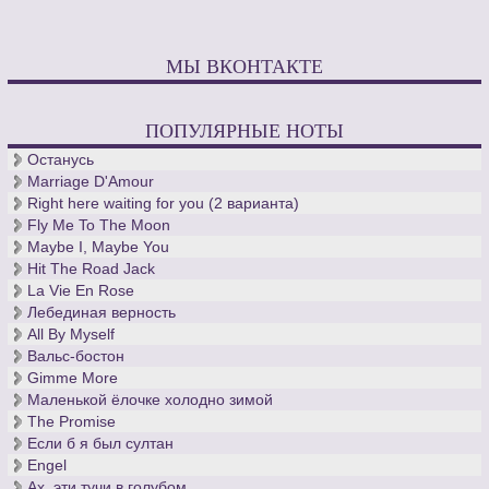
МЫ ВКОНТАКТЕ
ПОПУЛЯРНЫЕ НОТЫ
Останусь
Marriage D'Amour
Right here waiting for you (2 варианта)
Fly Me To The Moon
Maybe I, Maybe You
Hit The Road Jack
La Vie En Rose
Лебединая верность
All By Myself
Вальс-бостон
Gimme More
Маленькой ёлочке холодно зимой
The Promise
Если б я был султан
Engel
Ах, эти тучи в голубом