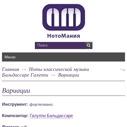
Меню
Главная
Ноты классической музыки
Бальдассаре Галуппи
Вариации
Вариации
Инструмент:
фортепиано
Композитор:
Галуппи Бальдассаре
Формат:
pdf