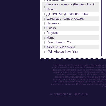
Реквием по мечте (Requiem For A
Dream)
Джеймс Бонд - главная тема
Шаланды, полные кефали
Журавли
Clocks
Голубка
Nemo
River Flows In You
Кабы не было зимы
I Will Always Love You
Нотомания представляет собой бесплатный н
классической и современной музыки на безвоз
данные, представленные на сайте (тексты пес
принадлежат их авторам. Нотомания не прет
текстов администрация сайта ответствен
возможность предоставить нам документаль
немедленно напишите нам на почтовый ящик (n
ноты классической музыки, песен, нотный с
авторскими правами. В случае наличия претен
обя
© Notomania.ru, 2007-2026