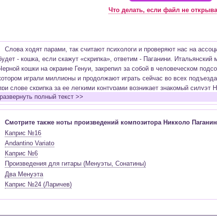
Что делать, если файл не открыв
Слова ходят парами, так считают психологи и проверяют нас на ассоци
будет - кошка, если скажут «скрипка», ответим - Паганини. Итальянский
Черной кошки на окраине Генуи, закрепил за собой в человеческом подс
котором играли миллионы и продолжают играть сейчас во всех подъезд
при слове скрипка за ее легкими контурами возникает знакомый силуэт 
развернуть полный текст >>
получив скрипку из рук отца, как показало время, на деле получил ее из 
Портовый грузчик, ставший мелким лавочником, Антонио Паганини обл
мандолиной, на которой играл, увеличивая еще больше пропасть между
Смотрите также ноты произведений композитора Никколо Паганин
подальше. Только сын не покидал отца, но однажды не выдержал и подс
Каприс №16
Паганини-старший сразу увидел за маленьким мальчиком тень больших 
Andantino Variato
виртуоза, которому не было и четырех лет.
Каприс №6
Подарив дорогую игрушку, у ребенка отобрали беспечные детские игры,
Произведения для гитары (Менуэты, Сонатины)
голодный, он занимался днями напролет. Кончилось это тем, что малыш 
Два Менуэта
его умершим и собирались похоронить. И на протяжении всей жизни вели
Каприс №24 (Ларичев)
смерти, но Паганини оказывался жив. Мистика, но потом уже умершего 
долгие годы не сможет предать земле…
Судьба легендарного музыканта была не менее фантастична, чем его 
детстве, он так и жил под прямыми лучами славы и точными ударами мо