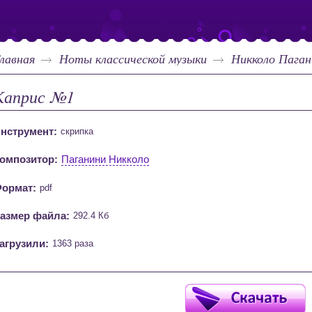
лавная
Ноты классической музыки
Никколо Паган
Каприс №1
нструмент:
скрипка
омпозитор:
Паганини Никколо
ормат:
pdf
азмер файла:
292.4 Кб
агрузили:
1363 раза