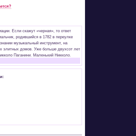
ается?
ации. Если скажут «черная», то ответ
 мальчик, родившийся в 1782 в переулке
ознании музыкальный инструмент, на
ах элитных домов. Уже больше двухсот лет
Никколо Паганини. Маленький Никколо,
рук Бога.
адал не только тяжелым характером, но и
 собой и людьми. Даже жена уходила
и:
казал ему, как надо сыграть мелодию.
денег и купил миниатюрную скрипку для
 да и само детство - запертый в комнате,
впал в каталепсию. Тогда родители сочли
кого скрипача не раз объявляли о его
Паганини его единственный сын Ахиллино
мастерство. Став сенсацией в раннем
лний.