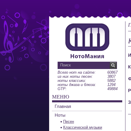
Г
И
К
Всего нот на сайте:
60867
из них ноты песен:
3807
Ф
ноты классики:
5882
ноты джаза и блюза:
1294
GTP:
49884
Р
МЕНЮ
З
Главная
Ноты
Песен
Классической музыки