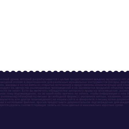
отный архив, который разрабатывается с целью предоставления каждому музыканту нот 
мездной основе в переложениях для различных музыкальных инструментов (гитары, фортеп
ен, аккорды и ноты) взяты из открытых источников и представлены исключительно для озн
ендует на авторство размещаемых произведений и не занимается продажей объектов чуж
ности не несет. Если вы являетесь обладателем авторского права на произведение, разм
ное тому подтверждение, но по какой-либо причине не хотите, чтобы информация о нём 
otomania[собака]mail.ru) письмо (в свободной форме) с указанием автора, названия, ссыл
амоучитель или другое произведение) на нашем сайте и прикрепите к письму копии докум
зии к нескольким файлам, просим предоставить документальное подтверждение для каждог
зуется удалить соответствующую запись из базы данных в максимально короткие сроки.