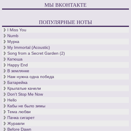
МЫ ВКОНТАКТЕ
Последние годы композитора пройдут в усадьбе, названной
им «Холм троллей» - она станет любимым домом Григов.
Скончался великий норвежец в родном городе осенью 1907
ПОПУЛЯРНЫЕ НОТЫ
года.
Для тех, кто скачивает ноты классической музыки и
I Miss You
интересуется творчеством норвежского композитора, мы
Numb
добавили ноты для фортепиано более ста произведений
Мурка
Грига, в том числе все тетради с лирическими пьесами.
My Immortal (Acoustic)
Song from a Secret Garden (2)
Катюша
Happy End
В землянке
Нам нужна одна победа
Батарейка
Крылатые качели
Don't Stop Me Now
Hello
Кабы не было зимы
Тема любви
Пачка сигарет
Журавли
Before Dawn