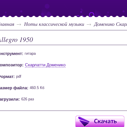
лавная
Ноты классической музыки
Доменико Ска
Allegro 1950
нструмент:
гитара
омпозитор:
Скарлатти Доменико
ормат:
pdf
азмер файла:
460.5 Кб
агрузили:
626 раз