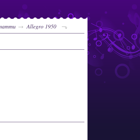
рлатти
Allegro 1950