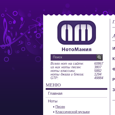
Г
И
К
Всего нот на сайте:
60867
из них ноты песен:
3807
Ф
ноты классики:
5882
ноты джаза и блюза:
1294
GTP:
49884
Р
МЕНЮ
З
Главная
Ноты
Песен
Классической музыки