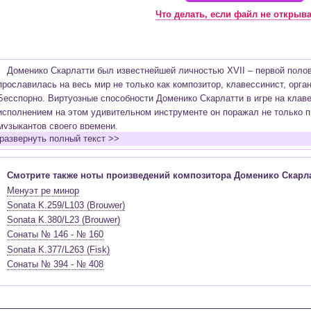
Что делать, если файл не открыв
Доменико Скарлатти был известнейшей личностью XVII – первой полови
прославилась на весь мир не только как композитор, клавессинист, орга
Бесспорно. Виртуозные способности Доменико Скарлатти в игре на клаве
исполнением на этом удивительном инструменте он поражал не только п
музыкантов своего времени.
развернуть полный текст >>
Некоторые искусствоведы проводят прочные нити сравнения биографи
Амадея Моцарта
. И, действительно, параллели двух разных жизней весь
обоим композиторам очень рано и оба были признаны виртуозами в ранне
Смотрите также ноты произведений композитора Доменико Скарла
новаторами в области музыкальных форм и их трактовке. Оба композито
Менуэт ре минор
музыкальной культуры и искусства своего времени и заработали всемир
Sonata K.259/L103 (Brouwer)
по странам нашей огромной планеты.
Sonata K.380/L23 (Brouwer)
В творческое наследие Доменико Скарлатти входит огромное разнооб
Сонаты № 146 - № 160
которых он творил. Среди них оперы, духовная музыка, сочинения светс
Sonata K.377/L263 (Fisk)
занимают клавирные одночастные произведения, которые позднее стали 
Сонаты № 394 - № 408
них воедино сплетены такие черты как скерцозность и лирическое настр
повлиявшей на всё творчество композитора, и португальской народной м
испанская народная музыка, огромный круг образов и противоположносте
Но, к сожалению, лишь небольшая часть произведений Доменико Скарл