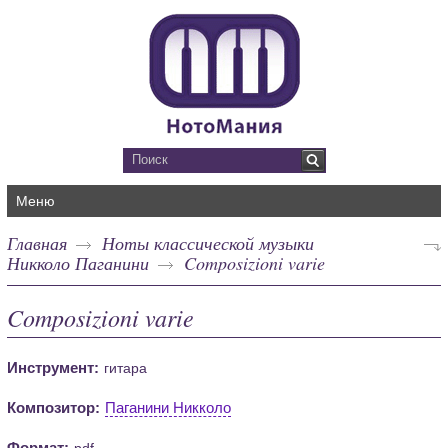
Меню
Главная
Ноты классической музыки
Никколо Паганини
Composizioni varie
Composizioni varie
Инструмент:
гитара
Композитор:
Паганини Никколо
Формат:
pdf