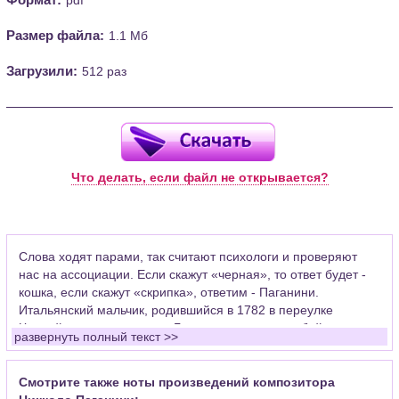
Размер файла:
1.1 Мб
Загрузили:
512 раз
Что делать, если файл не открывается?
Слова ходят парами, так считают психологи и проверяют
нас на ассоциации. Если скажут «черная», то ответ будет -
кошка, если скажут «скрипка», ответим - Паганини.
Итальянский мальчик, родившийся в 1782 в переулке
Черной кошки на окраине Генуи, закрепил за собой в
развернуть полный текст >>
человеческом подсознании музыкальный инструмент, на
котором играли миллионы и продолжают играть сейчас во
всех подъездах элитных домов. Уже больше двухсот лет при
Смотрите также ноты произведений композитора