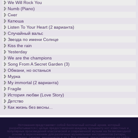
We Will Rock You
скрипачом мира.
Numb (Piano)
Никколо Паганини писал не только для скрипки, а также для
Снег
гитары. Скачать ноты
для гитары
, а также
ноты знаменитых
Катюша
каприсов для скрипки соло
и других произведений вы
Listen To Your Heart (2 варианта)
можете здесь.
Случайный вальс
Звезда по имени Солнце
Kiss the rain
Yesterday
We are the champions
Song From A Secret Garden (3)
Обмани, но останься
Мурка
My immortal (2 варианта)
Fragile
История любви (Love Story)
Детство
Как жизнь без весны...
Нотомания представляет собой бесплатный нотный архив, который
разрабатывается с целью предоставления каждому музыканту нот известных и
популярных произведений классической и современной музыки на безвозмездной
основе в переложениях для различных музыкальных инструментов (гитары,
фортепиано, скрипки, виолончели и др.). Все данные, представленные на сайте