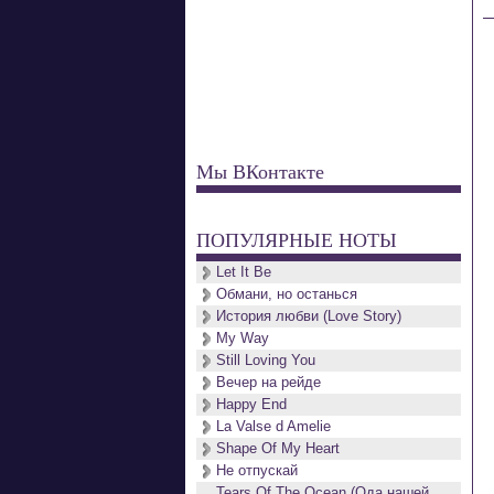
Мы ВКонтакте
ПОПУЛЯРНЫЕ НОТЫ
Let It Be
Обмани, но останься
История любви (Love Story)
My Way
Still Loving You
Вечер на рейде
Happy End
La Valse d Amelie
Shape Of My Heart
Не отпускай
Tears Of The Ocean (Ода нашей