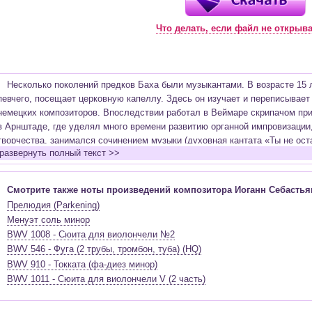
Что делать, если файл не открыв
Несколько поколений предков Баха были музыкантами. В возрасте 15 л
певчего, посещает церковную капеллу. Здесь он изучает и переписывает
немецких композиторов. Впоследствии работал в Веймаре скрипачом при
в Арнштаде, где уделял много времени развитию органной импровизации,
творчества, занимался сочинением музыки (духовная кантата «Ты не ос
развернуть полный текст >>
«Каприччио на отъезд возлюбленного брата» и другие сочинения), изуча
последующие годы композитор создает, большое количество органных пр
ре минор и др.), работает над светскими кантатами (1 том «Хорошо темп
Смотрите также ноты произведений композитора Иоганн Себастья
Бранденбургских концертов, Английские сюиты, Французские сюиты и др.
Прелюдия (Parkening)
Бах был дважды женат, семья его была многочисленной. В первом брак
Менуэт соль минор
- семнадцать. Композитор решает жить и работать в Лейпциге. Этот пер
BWV 1008 - Сюита для виолончели №2
более 150 кантат, создаваемых еженедельно, вторая редакция «Страсте
BWV 546 - Фуга (2 трубы, тромбон, туба) (HQ)
Высокая месса си минор, 2 том «Хорошо темперированного клавира», «Ис
BWV 910 - Токката (фа-диез минор)
не только самого Баха, но и его подросших детей - Филипп Эммануил, 
BWV 1011 - Сюита для виолончели V (2 часть)
старшей дочери. Вторая супруга композитора Анна Магдалена хорошо пе
исполнитель-импровизатор на органе Бах переживает наивысшие триумфы
посещении Фридриха II в 1747 году в уже достаточно преклонном возрас