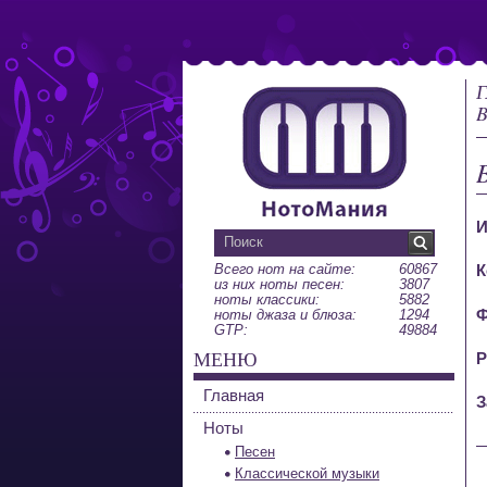
Г
B
И
Всего нот на сайте:
60867
К
из них ноты песен:
3807
ноты классики:
5882
Ф
ноты джаза и блюза:
1294
GTP:
49884
МЕНЮ
Р
Главная
З
Ноты
Песен
Классической музыки