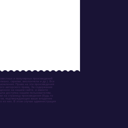
известных и популярных произведений
иано, скрипки, виолончели и др.). Все
акомления. Права на эти произведения
ого авторского права. За содержание
ещенное на нашем сайте, и имеете
была доступна нашим пользователям,
ки на страницу произведения (будь то
ентов, подтверждающие ваше владение
о из них. В этом случае администрация