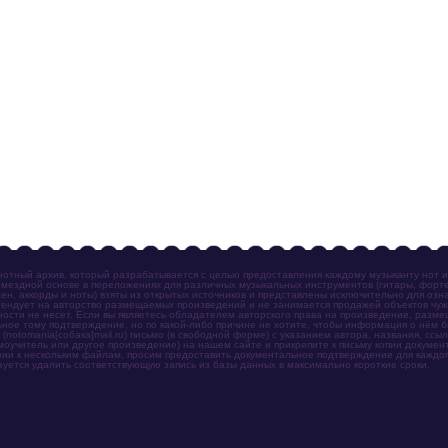
отный архив, который разрабатывается с целью предоставления каждому музыканту нот 
мездной основе в переложениях для различных музыкальных инструментов (гитары, фортеп
ен, аккорды и ноты) взяты из открытых источников и представлены исключительно для озн
ендует на авторство размещаемых произведений и не занимается продажей объектов чуж
ности не несет. Если вы являетесь обладателем авторского права на произведение, разм
ное тому подтверждение, но по какой-либо причине не хотите, чтобы информация о нём 
otomania[собака]mail.ru) письмо (в свободной форме) с указанием автора, названия, ссыл
амоучитель или другое произведение) на нашем сайте и прикрепите к письму копии докум
зии к нескольким файлам, просим предоставить документальное подтверждение для каждог
зуется удалить соответствующую запись из базы данных в максимально короткие сроки.