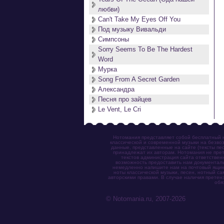
любви)
Can't Take My Eyes Off You
Под музыку Вивальди
Симпсоны
Sorry Seems To Be The Hardest
Word
Мурка
Song From A Secret Garden
Александра
Песня про зайцев
Le Vent, Le Cri
Нотомания представляет собой бесплатный н
классической и современной музыки на безвоз
данные, представленные на сайте (тексты пес
принадлежат их авторам. Нотомания не прет
текстов администрация сайта ответствен
возможность предоставить нам документаль
немедленно напишите нам на почтовый ящик (n
ноты классической музыки, песен, нотный с
авторскими правами. В случае наличия претен
обя
© Notomania.ru, 2007-2026