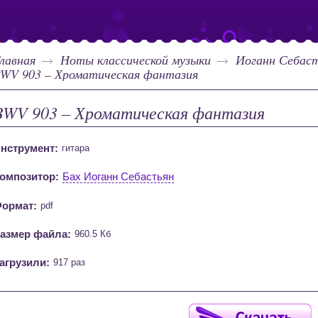
лавная
Ноты классической музыки
Иоганн Себаст
WV 903 – Хроматическая фантазия
BWV 903 – Хроматическая фантазия
нструмент:
гитара
омпозитор:
Бах Иоганн Себастьян
ормат:
pdf
азмер файла:
960.5 Кб
агрузили:
917 раз