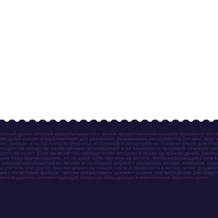
отный архив, который разрабатывается с целью предоставления каждому музыканту нот 
мездной основе в переложениях для различных музыкальных инструментов (гитары, фортеп
ен, аккорды и ноты) взяты из открытых источников и представлены исключительно для озн
ендует на авторство размещаемых произведений и не занимается продажей объектов чуж
ности не несет. Если вы являетесь обладателем авторского права на произведение, разм
ное тому подтверждение, но по какой-либо причине не хотите, чтобы информация о нём 
otomania[собака]mail.ru) письмо (в свободной форме) с указанием автора, названия, ссыл
амоучитель или другое произведение) на нашем сайте и прикрепите к письму копии докум
зии к нескольким файлам, просим предоставить документальное подтверждение для каждог
зуется удалить соответствующую запись из базы данных в максимально короткие сроки.