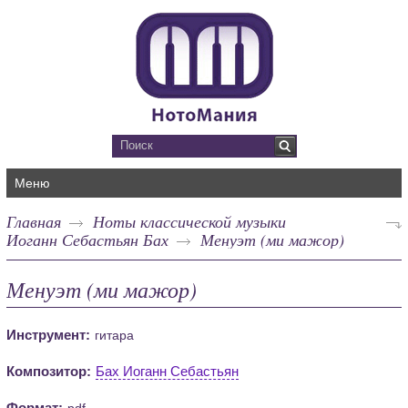
Меню
Главная
Ноты классической музыки
Иоганн Себастьян Бах
Менуэт (ми мажор)
Менуэт (ми мажор)
Инструмент:
гитара
Композитор:
Бах Иоганн Себастьян
Формат:
pdf