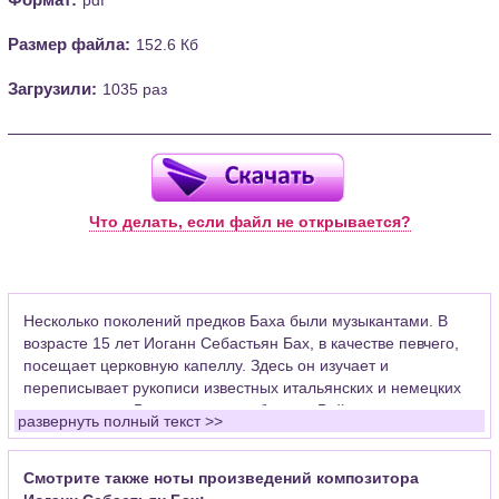
Размер файла:
152.6 Кб
Загрузили:
1035 раз
Что делать, если файл не открывается?
Несколько поколений предков Баха были музыкантами. В
возрасте 15 лет Иоганн Себастьян Бах, в качестве певчего,
посещает церковную капеллу. Здесь он изучает и
переписывает рукописи известных итальянских и немецких
композиторов. Впоследствии работал в Веймаре скрипачом
развернуть полный текст >>
придворного оркестра, церковным органистом в Арнштаде,
где уделял много времени развитию органной
импровизации, ставшей основой его композиторского
Смотрите также ноты произведений композитора