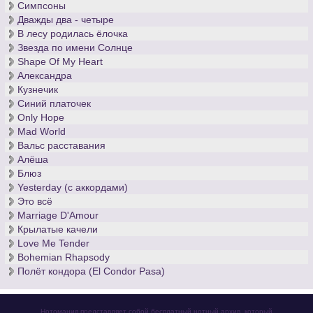
Симпсоны
Дважды два - четыре
В лесу родилась ёлочка
Звезда по имени Солнце
Shape Of My Heart
Александра
Кузнечик
Синий платочек
Only Hope
Mad World
Вальс расставания
Алёша
Блюз
Yesterday (с аккордами)
Это всё
Marriage D'Amour
Крылатые качели
Love Me Tender
Bohemian Rhapsody
Полёт кондора (El Condor Pasa)
Нотомания представляет собой бесплатный нотный архив, который