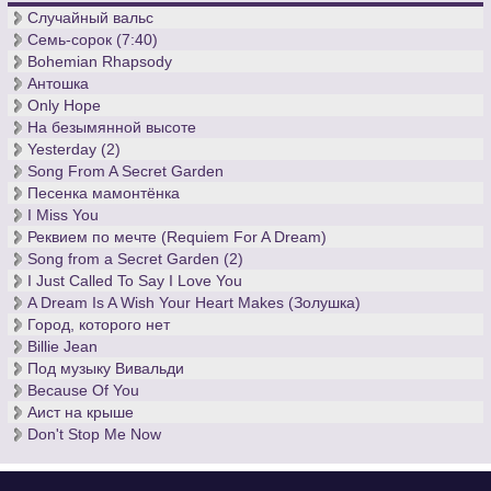
Беспокойные британские ученые исследовали воздействие
Случайный вальс
различных музыкальных произведений на организм
Семь-сорок (7:40)
человека. Так вот, если вы нервничаете, и при этом
Bohemian Rhapsody
являетесь человеком, вам лучше всего
скачать ноты «Света
Антошка
луны»
Клода Дебюсси. Разучив лунное произведение, вы
Only Hope
успокоитесь, что до сих пор не удается британским ученым,
На безымянной высоте
не знающим ноты классической музыки.
Yesterday (2)
Song From A Secret Garden
Песенка мамонтёнка
I Miss You
Реквием по мечте (Requiem For A Dream)
Song from a Secret Garden (2)
I Just Called To Say I Love You
A Dream Is A Wish Your Heart Makes (Золушка)
Город, которого нет
Billie Jean
Под музыку Вивальди
Because Of You
Аист на крыше
Don't Stop Me Now