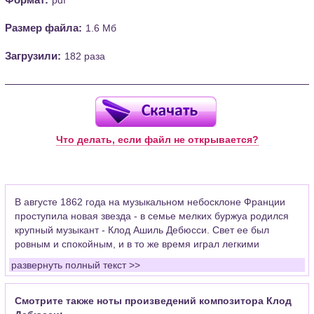
Размер файла:
1.6 Мб
Загрузили:
182 раза
Что делать, если файл не открывается?
В августе 1862 года на музыкальном небосклоне Франции
проступила новая звезда - в семье мелких буржуа родился
крупный музыкант - Клод Ашиль Дебюсси. Свет ее был
ровным и спокойным, и в то же время играл легкими
восхитительными красками.
развернуть полный текст >>
Клод Дебюсси появился, чтобы создавать новую музыку -
еще будучи студентом парижской консерватории, он
Смотрите также ноты произведений композитора Клод
проявлял самостоятельное творческое мышление и