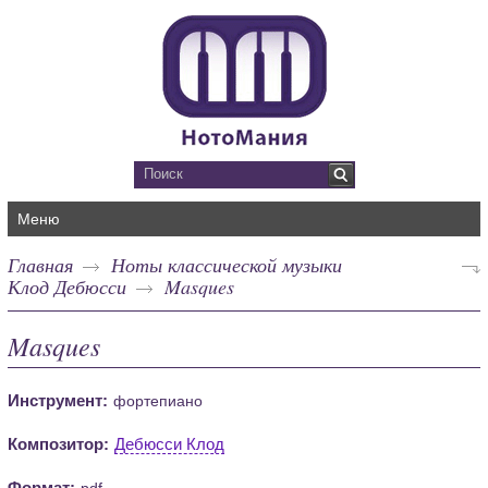
Меню
Главная
Ноты классической музыки
Клод Дебюсси
Masques
Masques
Инструмент:
фортепиано
Композитор:
Дебюсси Клод
Формат:
pdf