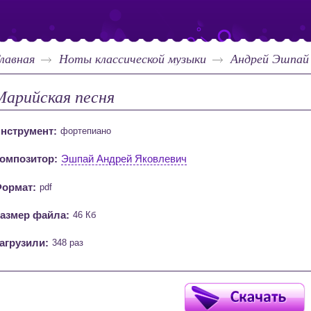
лавная
Ноты классической музыки
Андрей Эшпай
Марийская песня
нструмент:
фортепиано
омпозитор:
Эшпай Андрей Яковлевич
ормат:
pdf
азмер файла:
46 Кб
агрузили:
348 раз