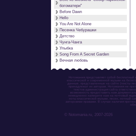
богоматери''
Before Dawn
Hello
You Are Not Alone
Песенка Чебурашки
Детство
Чунга-Чанга
Улыбка
Song From A Secret Garden
Вечная любовь
Нотомания представляет собой бесплатный н
классической и современной музыки на безвоз
данные, представленные на сайте (тексты пес
принадлежат их авторам. Нотомания не прет
текстов администрация сайта ответствен
возможность предоставить нам документаль
немедленно напишите нам на почтовый ящик (n
ноты классической музыки, песен, нотный с
авторскими правами. В случае наличия претен
обя
© Notomania.ru, 2007-2026