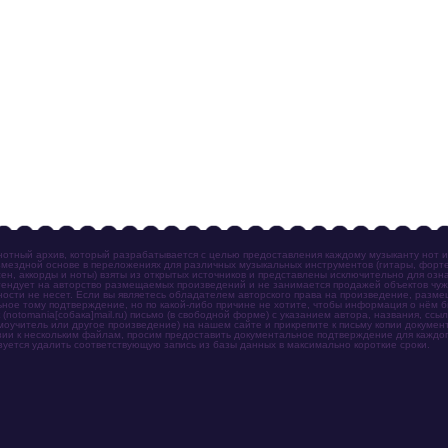
отный архив, который разрабатывается с целью предоставления каждому музыканту нот 
мездной основе в переложениях для различных музыкальных инструментов (гитары, фортеп
ен, аккорды и ноты) взяты из открытых источников и представлены исключительно для озн
ендует на авторство размещаемых произведений и не занимается продажей объектов чуж
ности не несет. Если вы являетесь обладателем авторского права на произведение, разм
ное тому подтверждение, но по какой-либо причине не хотите, чтобы информация о нём 
otomania[собака]mail.ru) письмо (в свободной форме) с указанием автора, названия, ссыл
амоучитель или другое произведение) на нашем сайте и прикрепите к письму копии докум
зии к нескольким файлам, просим предоставить документальное подтверждение для каждог
зуется удалить соответствующую запись из базы данных в максимально короткие сроки.