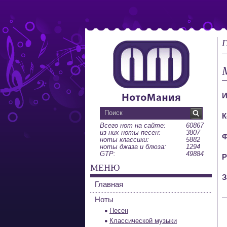
Г
И
К
Всего нот на сайте:
60867
из них ноты песен:
3807
Ф
ноты классики:
5882
ноты джаза и блюза:
1294
GTP:
49884
Р
МЕНЮ
З
Главная
Ноты
Песен
Классической музыки