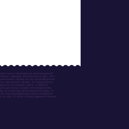
известных и популярных произведений
иано, скрипки, виолончели и др.). Все
акомления. Права на эти произведения
ого авторского права. За содержание
ещенное на нашем сайте, и имеете
была доступна нашим пользователям,
ки на страницу произведения (будь то
ентов, подтверждающие ваше владение
о из них. В этом случае администрация