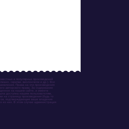
известных и популярных произведений
иано, скрипки, виолончели и др.). Все
акомления. Права на эти произведения
ого авторского права. За содержание
ещенное на нашем сайте, и имеете
была доступна нашим пользователям,
ки на страницу произведения (будь то
ентов, подтверждающие ваше владение
о из них. В этом случае администрация