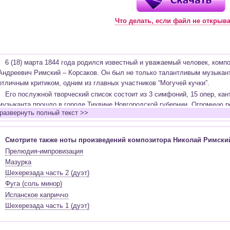
Что делать, если файл не открыв
6 (18) марта 1844 года родился известный и уважаемый человек, компо
Андреевич Римский – Корсаков. Он был не только талантливым музыкан
отличным критиком, одним из главных участников “Могучей кучки”.
Его послужной творческий список состоит из 3 симфоний, 15 опер, кан
музыканта прошло в городе Тихвине Новгородской губернии. Огромную р
развернуть полный текст >>
Андреевич. Музыка привлекала Римского – Корсакова еще с детства. Св
пансионе, собственно игре на фортепиано обучался дома.
Восхищался произведениями Бетховена, Россини, Мендельсона, Мей
Смотрите также ноты произведений композитора Николай Римски
– искусства стал Михаил Глинка и его произведения “Камаринская”, опер
Прелюдия-импровизация
Позже Николай понял, что хочет развиваться и идти вперед. Именно поэ
Мазурка
обучение к пианисту Канилле.
Шехерезада часть 2 (дуэт)
Весной 1862 года Николай закончил Морское училище на отлично. В эт
Фуга (соль минор)
значительной утраты семья перебралась в Санкт – Петербург. Познако
Испанское каприччо
стал участником Балакиревского кружка “Могучая кучка”. Идеи этого дв
Шехерезада часть 1 (дуэт)
сформировать личность композитора, его жизненные и творческие взгля
Мусоргский и Цезарь Кюи.
Первое масштабное произведение Николая было начато под чутким ру