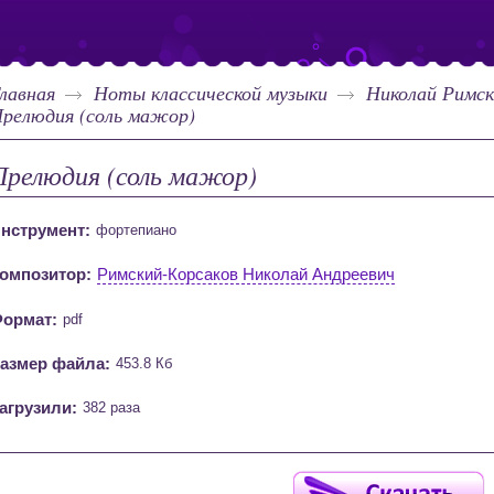
лавная
Ноты классической музыки
Николай Римск
релюдия (соль мажор)
Прелюдия (соль мажор)
нструмент:
фортепиано
омпозитор:
Римский-Корсаков Николай Андреевич
ормат:
pdf
азмер файла:
453.8 Кб
агрузили:
382 раза