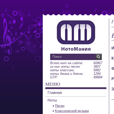
Г
И
К
Всего нот на сайте:
60867
из них ноты песен:
3807
Ф
ноты классики:
5882
ноты джаза и блюза:
1294
GTP:
49884
Р
МЕНЮ
З
Главная
Ноты
Песен
Классической музыки