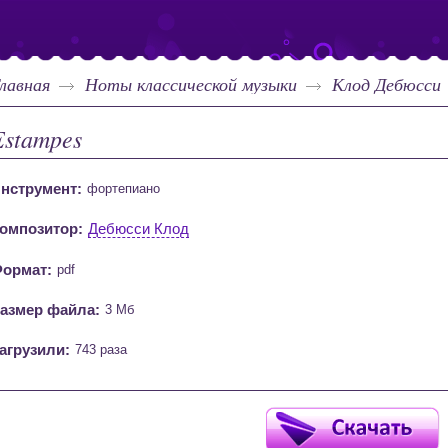
лавная
Ноты классической музыки
Клод Дебюсси
Estampes
нструмент:
фортепиано
омпозитор:
Дебюсси Клод
ормат:
pdf
азмер файла:
3 Мб
агрузили:
743 раза