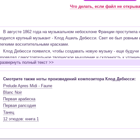
Что делать, если файл не открыв
В августе 1862 года на музыкальном небосклоне Франции проступила н
родился крупный музыкант - Клод Ашиль Дебюсси. Свет ее был ровным и
легкими восхитительными красками.
Клод Дебюсси появился, чтобы создавать новую музыку - еще будучи 
проявлял самостоятельное творческое мышление и склонность к утонче
развернуть полный текст >>
В 80-е годы «рука Москвы» поправила положение новой звезды на карт
Одаренный юноша был приглашен в семью русской меценатки фон Мекк, 
давал уроки игры на фортепиано дочери баронессы.
Смотрите также ноты произведений композитора Клод Дебюсси:
Говоря о московском периоде, нельзя обойти вниманием Могучую кучк
Prelude Apres Midi - Faune
пространство столицы. Не смог обойти ее и юный Дебюсси - впоследств
Blanc Noir
писали о «русской западне» в его творчестве. 18-летний Клод мог бы об
Первая арабеска
предложение руки и сердца Соне, дочери баронессы фон Мекк было при
Первая рапсодия
одаренному музыканту, предложив не путать Божий дар с яичницей. Мы 
Танец
дочерью, и насколько справедливо обозначила она свою дочь.
12 этюдов: книга 1
Отвергнутый жених вместе с музыкальными пожитками возвратился в П
импрессионизм, бурное течение в искусстве на рубеже XX века. Возвра
написанием кантаты «Блудный сын» и получает за нее Римскую премию.