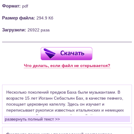
Формат:
pdf
Размер файла:
294.9 Кб
Загрузили:
26922 раза
Что делать, если файл не открывается?
Несколько поколений предков Баха были музыкантами. В
возрасте 15 лет Иоганн Себастьян Бах, в качестве певчего,
посещает церковную капеллу. Здесь он изучает и
переписывает рукописи известных итальянских и немецких
композиторов. Впоследствии работал в Веймаре скрипачом
развернуть полный текст >>
придворного оркестра, церковным органистом в Арнштаде,
где уделял много времени развитию органной