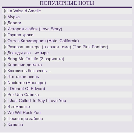
ПОПУЛЯРНЫЕ НОТЫ
десятилетия кантор церкви св. Фомы, - вечен.
La Valse d Amelie
Мурка
Дороги
История любви (Love Story)
Группа крови
Отель Калифорния (Hotel California)
Розовая пантера (главная тема) (The Pink Panther)
Дважды два - четыре
Bring Me To Life (2 варианта)
Хорошие девчата
Как жизнь без весны...
Что такое осень
Nocturne (Ноктюрн)
I Dreamt Of Edward
Por Una Cabeza
I Just Called To Say I Love You
В землянке
We Will Rock You
Песня про зайцев
Катюша