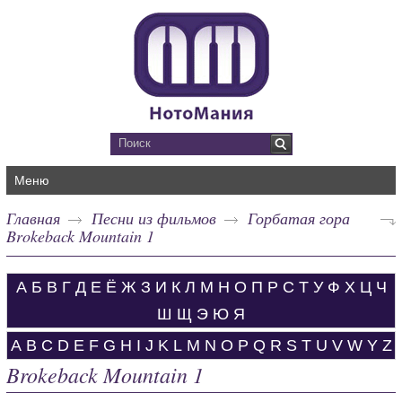
Меню
Главная
Песни из фильмов
Горбатая гора
Brokeback Mountain 1
А
Б
В
Г
Д
Е
Ё
Ж
З
И
К
Л
М
Н
О
П
Р
С
Т
У
Ф
Х
Ц
Ч
Ш
Щ
Э
Ю
Я
A
B
C
D
E
F
G
H
I
J
K
L
M
N
O
P
Q
R
S
T
U
V
W
Y
Z
Brokeback Mountain 1