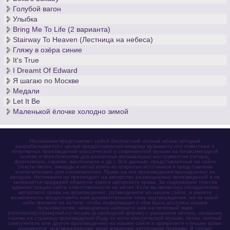
Голубой вагон
Улыбка
Bring Me To Life (2 варианта)
Stairway To Heaven (Лестница на небеса)
Гляжу в озёра синие
It's True
I Dreamt Of Edward
Я шагаю по Москве
Медали
Let It Be
Маленькой ёлочке холодно зимой
Нотомания представляет собой бесплатный нотный архив, который
разрабатывается с целью предоставления каждому музыканту нот известных и
популярных произведений классической и современной музыки на безвозмездной
основе в переложениях для различных музыкальных инструментов (гитары,
фортепиано, скрипки, виолончели и др.). Все данные, представленные на сайте
(тексты песен, аккорды и ноты) взяты из открытых источников и представлены
исключительно для ознакомления. Права на эти произведения принадлежат их
авторам. Нотомания не претендует на авторство размещаемых произведений и не
занимается продажей объектов чужого авторского права. За содержание текстов
администрация сайта ответственности не несет. Если вы являетесь обладателем
авторского права на произведение, размещенное на нашем сайте, и имеете
возможность предоставить нам документальное тому подтверждение, но по какой-
либо причине не хотите, чтобы информация о нём была доступна нашим
пользователям, немедленно напишите нам на почтовый ящик
(notomania[собака]mail.ru) письмо (в свободной форме) с указанием автора, названия,
ссылки на страницу произведения (будь то ноты классической музыки, песен, нотный
самоучитель или другое произведение) на нашем сайте и прикрепите к письму копии
документов, подтверждающие ваше владение авторскими правами. В случае