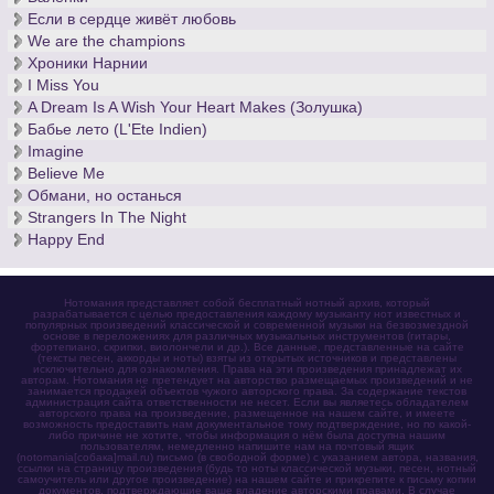
Если в сердце живёт любовь
We are the champions
Хроники Нарнии
I Miss You
A Dream Is A Wish Your Heart Makes (Золушка)
Бабье лето (L'Ete Indien)
Imagine
Believe Me
Обмани, но останься
Strangers In The Night
Happy End
Нотомания представляет собой бесплатный нотный архив, который
разрабатывается с целью предоставления каждому музыканту нот известных и
популярных произведений классической и современной музыки на безвозмездной
основе в переложениях для различных музыкальных инструментов (гитары,
фортепиано, скрипки, виолончели и др.). Все данные, представленные на сайте
(тексты песен, аккорды и ноты) взяты из открытых источников и представлены
исключительно для ознакомления. Права на эти произведения принадлежат их
авторам. Нотомания не претендует на авторство размещаемых произведений и не
занимается продажей объектов чужого авторского права. За содержание текстов
администрация сайта ответственности не несет. Если вы являетесь обладателем
авторского права на произведение, размещенное на нашем сайте, и имеете
возможность предоставить нам документальное тому подтверждение, но по какой-
либо причине не хотите, чтобы информация о нём была доступна нашим
пользователям, немедленно напишите нам на почтовый ящик
(notomania[собака]mail.ru) письмо (в свободной форме) с указанием автора, названия,
ссылки на страницу произведения (будь то ноты классической музыки, песен, нотный
самоучитель или другое произведение) на нашем сайте и прикрепите к письму копии
документов, подтверждающие ваше владение авторскими правами. В случае