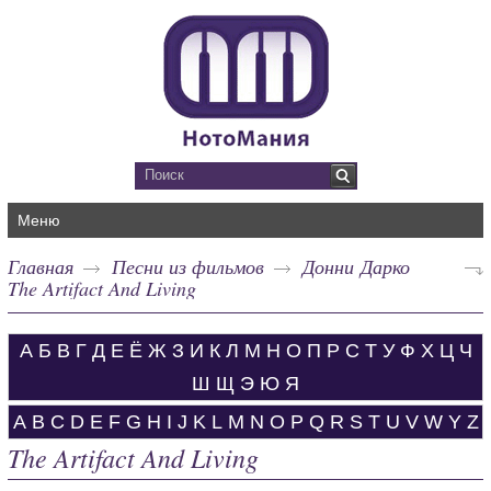
Меню
Главная
Песни из фильмов
Донни Дарко
The Artifact And Living
А
Б
В
Г
Д
Е
Ё
Ж
З
И
К
Л
М
Н
О
П
Р
С
Т
У
Ф
Х
Ц
Ч
Ш
Щ
Э
Ю
Я
A
B
C
D
E
F
G
H
I
J
K
L
M
N
O
P
Q
R
S
T
U
V
W
Y
Z
The Artifact And Living