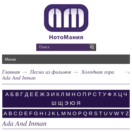
Меню
Главная
Песни из фильмов
Холодная гора
Ada And Inman
А
Б
В
Г
Д
Е
Ё
Ж
З
И
К
Л
М
Н
О
П
Р
С
Т
У
Ф
Х
Ц
Ч
Ш
Щ
Э
Ю
Я
A
B
C
D
E
F
G
H
I
J
K
L
M
N
O
P
Q
R
S
T
U
V
W
Y
Z
Ada And Inman