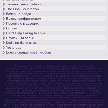
Титаник (тема любви)
The Final Countdown
Вечер на рейде
В лесу прифронтовом
Песенка о медведях
Lithium
Can't Help Falling In Love
Случайный вальс
Кабы не было зимы
Yesterday
Если в сердце живёт любовь
Нотомания представляет собой бесплатный нотный архив, который
разрабатывается с целью предоставления каждому музыканту нот известных и
популярных произведений классической и современной музыки на безвозмездной
основе в переложениях для различных музыкальных инструментов (гитары,
фортепиано, скрипки, виолончели и др.). Все данные, представленные на сайте
(тексты песен, аккорды и ноты) взяты из открытых источников и представлены
исключительно для ознакомления. Права на эти произведения принадлежат их
авторам. Нотомания не претендует на авторство размещаемых произведений и не
занимается продажей объектов чужого авторского права. За содержание текстов
администрация сайта ответственности не несет. Если вы являетесь обладателем
авторского права на произведение, размещенное на нашем сайте, и имеете
возможность предоставить нам документальное тому подтверждение, но по какой-
либо причине не хотите, чтобы информация о нём была доступна нашим
пользователям, немедленно напишите нам на почтовый ящик
(notomania[собака]mail.ru) письмо (в свободной форме) с указанием автора, названия,
ссылки на страницу произведения (будь то ноты классической музыки, песен, нотный
самоучитель или другое произведение) на нашем сайте и прикрепите к письму копии
документов, подтверждающие ваше владение авторскими правами. В случае