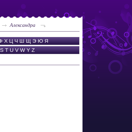
Александра
Ф
Х
Ц
Ч
Ш
Щ
Э
Ю
Я
S
T
U
V
W
Y
Z