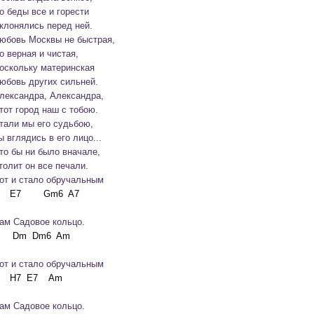
о беды все и горести

клонялись перед ней.

юбовь Москвы не быстрая,

о верная и чистая,

оскольку материнская

юбовь других сильней.
лександра, Александра,

тот город наш с тобою.

тали мы его судьбою,

ы вглядись в его лицо...

то бы ни было вначале,

толит он все печали.

от и стало обручальным
ам Садовое кольцо.
от и стало обручальным
ам Садовое кольцо.