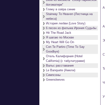
богоматери''
А
Гляжу в озёра синие
Stairway To Heaven (Лестница на
небеса)
История любви (Love Story)
А
6 песен из фильма Ирония Судьбы
Hit The Road Jack
Я шагаю по Москве
Э
My Heart Will Go On
Con Te Partiro (Time To Say
Goodbye)
С
Отель Калифорния (Hotel
California) (с табулатурами)
Вальс расставания
Т
Le Banquete (Амели)
Симпсоны
Greensleeves
Ч
У