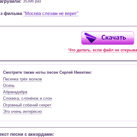
агрузили:
35398 раз
з фильма
"Москва слезам не верит"
Что делать, если файл не открыв
Смотрите также ноты песен Сергей Никитин:
Песенка трёх волков
Осень
Абракадабра
Слониха, слонёнок и слон
Огромный собачий секрет
Это очень интересно
екст песни c аккордами: