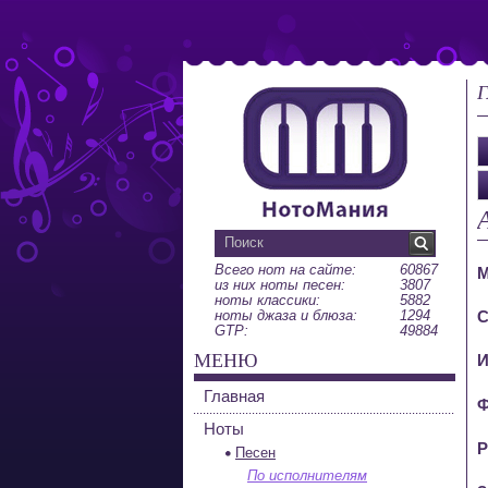
Г
Всего нот на сайте:
60867
М
из них ноты песен:
3807
ноты классики:
5882
ноты джаза и блюза:
1294
С
GTP:
49884
МЕНЮ
И
Главная
Ф
Ноты
Р
Песен
По исполнителям