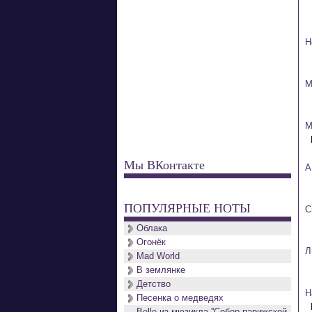
H
М
М
Мы ВКонтакте
А
ПОПУЛЯРНЫЕ НОТЫ
С
Облака
Огонёк
Л
Mad World
В землянке
Детство
H
Песенка о медведях
Belle из мюзикла ''Собор парижской