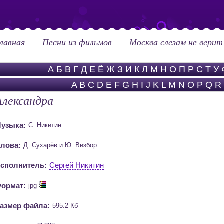
лавная
Песни из фильмов
Москва слезам не верит
А
Б
В
Г
Д
Е
Ё
Ж
З
И
К
Л
М
Н
О
П
Р
С
Т
У
A
B
C
D
E
F
G
H
I
J
K
L
M
N
O
P
Q
R
Александра
узыка:
С. Никитин
лова:
Д. Сухарёв и Ю. Визбор
сполнитель:
Сергей Никитин
ормат:
jpg
азмер файла:
595.2 Кб