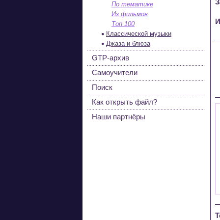
З
По тематике
Из фильмов
И
Топ 100
Классической музыки
Джаза и блюза
GTP-архив
Самоучители
Поиск
Как открыть файл?
Наши партнёры
Т