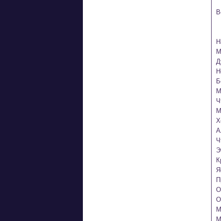
В
H
М
Д
H
Б
М
Ч
М
Х
А
Ч
Э
К
Я
П
О
О
М
М