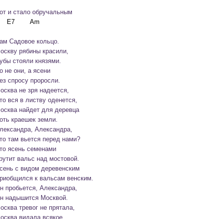
от и стало обручальным
ам Садовое кольцо.
оскву рябины красили,

убы стояли князями.

о не они, а ясени

ез спросу проросли.

осква не зря надеется,

то вся в листву оденется,

осква найдет для деревца

оть краешек земли.
лександра, Александра,

то там вьется перед нами?

то ясень семенами

рутит вальс над мостовой.

сень с видом деревенским

риобщился к вальсам венским.

н пробьется, Александра,

н надышится Москвой.
осква тревог не прятала,

осква видала всякое,
