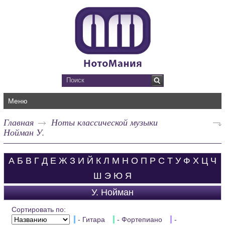
Меню
Главная
Ноты классической музыки
Нойман У.
А
Б
В
Г
Д
Е
Ж
З
И
Й
К
Л
М
Н
О
П
Р
С
Т
У
Ф
Х
Ц
Ч
Ш
Э
Ю
Я
У. Нойман
Сортировать по:
- Гитара
- Фортепиано
-