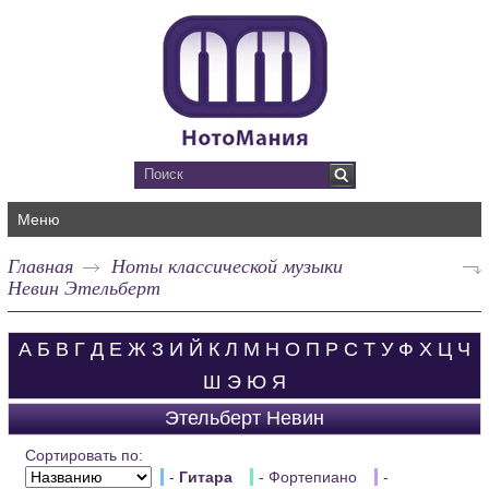
Меню
Главная
Ноты классической музыки
Невин Этельберт
А
Б
В
Г
Д
Е
Ж
З
И
Й
К
Л
М
Н
О
П
Р
С
Т
У
Ф
Х
Ц
Ч
Ш
Э
Ю
Я
Этельберт Невин
Сортировать по:
-
Гитара
- Фортепиано
-