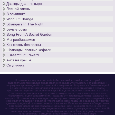
Дважды два - четыре
Лесной олень
В землянке
Wind Of Change
Strangers In The Night
Белые розы
Song From A Secret Garden
Мы разбиваемся
Как жизнь без весны...
Шаланды, полные кефали
I Dreamt Of Edward
Аист на крыше
Смуглянка
Нотомания представляет собой бесплатный нотный архив, который
разрабатывается с целью предоставления каждому музыканту нот известных и
популярных произведений классической и современной музыки на безвозмездной
основе в переложениях для различных музыкальных инструментов (гитары,
фортепиано, скрипки, виолончели и др.). Все данные, представленные на сайте
(тексты песен, аккорды и ноты) взяты из открытых источников и представлены
исключительно для ознакомления. Права на эти произведения принадлежат их
авторам. Нотомания не претендует на авторство размещаемых произведений и не
занимается продажей объектов чужого авторского права. За содержание текстов
администрация сайта ответственности не несет. Если вы являетесь обладателем
авторского права на произведение, размещенное на нашем сайте, и имеете
возможность предоставить нам документальное тому подтверждение, но по какой-
либо причине не хотите, чтобы информация о нём была доступна нашим
пользователям, немедленно напишите нам на почтовый ящик