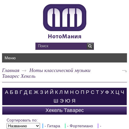
Меню
Главная
Ноты классической музыки
Таварес Хекель
А
Б
В
Г
Д
Е
Ж
З
И
Й
К
Л
М
Н
О
П
Р
С
Т
У
Ф
Х
Ц
Ч
Ш
Э
Ю
Я
Хекель Таварес
Сортировать по:
- Гитара
- Фортепиано
-