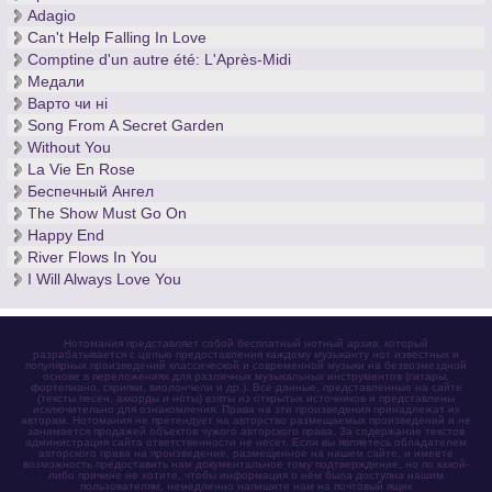
Adagio
Can't Help Falling In Love
Comptine d'un autre été: L'Après-Midi
Медали
Варто чи нi
Song From A Secret Garden
Without You
La Vie En Rose
Беспечный Ангел
The Show Must Go On
Happy End
River Flows In You
I Will Always Love You
Нотомания представляет собой бесплатный нотный архив, который
разрабатывается с целью предоставления каждому музыканту нот известных и
популярных произведений классической и современной музыки на безвозмездной
основе в переложениях для различных музыкальных инструментов (гитары,
фортепиано, скрипки, виолончели и др.). Все данные, представленные на сайте
(тексты песен, аккорды и ноты) взяты из открытых источников и представлены
исключительно для ознакомления. Права на эти произведения принадлежат их
авторам. Нотомания не претендует на авторство размещаемых произведений и не
занимается продажей объектов чужого авторского права. За содержание текстов
администрация сайта ответственности не несет. Если вы являетесь обладателем
авторского права на произведение, размещенное на нашем сайте, и имеете
возможность предоставить нам документальное тому подтверждение, но по какой-
либо причине не хотите, чтобы информация о нём была доступна нашим
пользователям, немедленно напишите нам на почтовый ящик