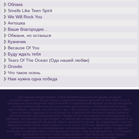
Облака
Smells Like Teen Spirit
We Will Rock You
Антошка
Ваше благородие...
Обмани, но останься
Кузнечик
Because Of You
Буду ждать тебя
Tears Of The Ocean (Ода нашей любви)
Огонёк
Что такое осень
Нам нужна одна победа
Нотомания представляет собой бесплатный нотный архив, который
разрабатывается с целью предоставления каждому музыканту нот известных и
популярных произведений классической и современной музыки на безвозмездной
основе в переложениях для различных музыкальных инструментов (гитары,
фортепиано, скрипки, виолончели и др.). Все данные, представленные на сайте
(тексты песен, аккорды и ноты) взяты из открытых источников и представлены
исключительно для ознакомления. Права на эти произведения принадлежат их
авторам. Нотомания не претендует на авторство размещаемых произведений и не
занимается продажей объектов чужого авторского права. За содержание текстов
администрация сайта ответственности не несет. Если вы являетесь обладателем
авторского права на произведение, размещенное на нашем сайте, и имеете
возможность предоставить нам документальное тому подтверждение, но по какой-
либо причине не хотите, чтобы информация о нём была доступна нашим
пользователям, немедленно напишите нам на почтовый ящик