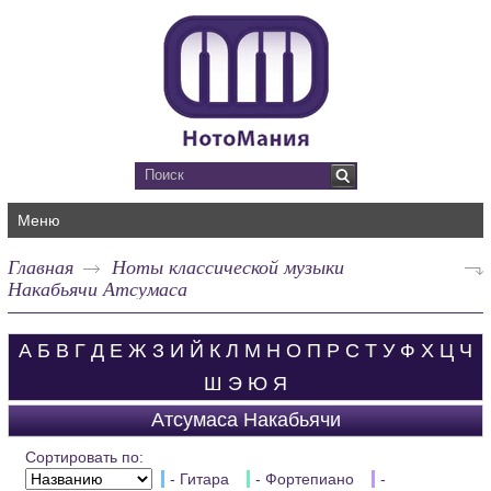
Меню
Главная
Ноты классической музыки
Накабьячи Атсумаса
А
Б
В
Г
Д
Е
Ж
З
И
Й
К
Л
М
Н
О
П
Р
С
Т
У
Ф
Х
Ц
Ч
Ш
Э
Ю
Я
Атсумаса Накабьячи
Сортировать по:
- Гитара
- Фортепиано
-