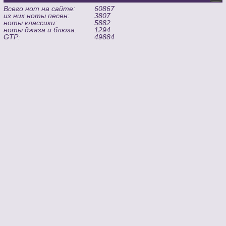
Всего нот на сайте:
60867
из них ноты песен:
3807
ноты классики:
5882
ноты джаза и блюза:
1294
GTP:
49884