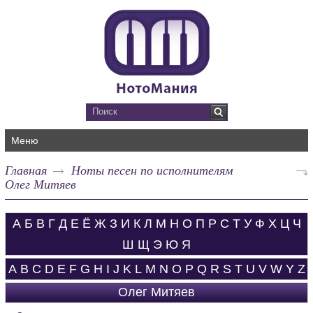
Меню
Главная
Ноты песен по исполнителям
Олег Митяев
А
Б
В
Г
Д
Е
Ё
Ж
З
И
К
Л
М
Н
О
П
Р
С
Т
У
Ф
Х
Ц
Ч
Ш
Щ
Э
Ю
Я
A
B
C
D
E
F
G
H
I
J
K
L
M
N
O
P
Q
R
S
T
U
V
W
Y
Z
Олег Митяев