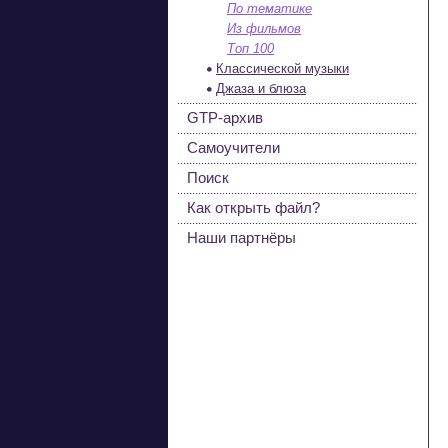
По тематике
Из фильмов
Топ 100
Классической музыки
Джаза и блюза
GTP-архив
Самоучители
Поиск
Как открыть файл?
Наши партнёры