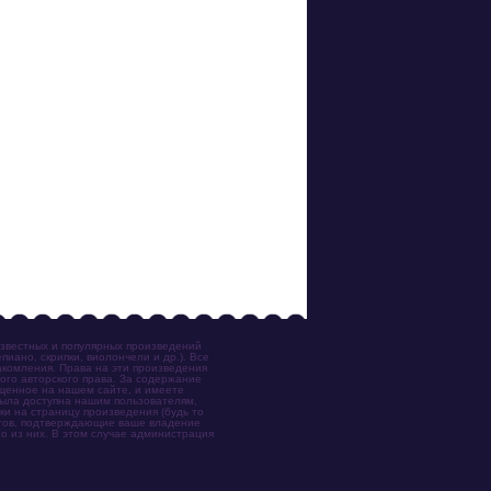
известных и популярных произведений
иано, скрипки, виолончели и др.). Все
акомления. Права на эти произведения
ого авторского права. За содержание
ещенное на нашем сайте, и имеете
была доступна нашим пользователям,
ки на страницу произведения (будь то
ентов, подтверждающие ваше владение
о из них. В этом случае администрация