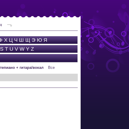
н
Ф
Х
Ц
Ч
Ш
Щ
Э
Ю
Я
S
T
U
V
W
Y
Z
тепиано + гитара/вокал
Все