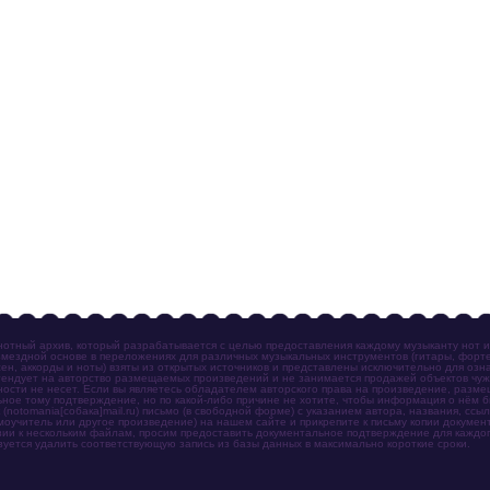
отный архив, который разрабатывается с целью предоставления каждому музыканту нот 
мездной основе в переложениях для различных музыкальных инструментов (гитары, фортеп
ен, аккорды и ноты) взяты из открытых источников и представлены исключительно для озн
ендует на авторство размещаемых произведений и не занимается продажей объектов чуж
ности не несет. Если вы являетесь обладателем авторского права на произведение, разм
ное тому подтверждение, но по какой-либо причине не хотите, чтобы информация о нём 
otomania[собака]mail.ru) письмо (в свободной форме) с указанием автора, названия, ссыл
амоучитель или другое произведение) на нашем сайте и прикрепите к письму копии докум
зии к нескольким файлам, просим предоставить документальное подтверждение для каждог
зуется удалить соответствующую запись из базы данных в максимально короткие сроки.