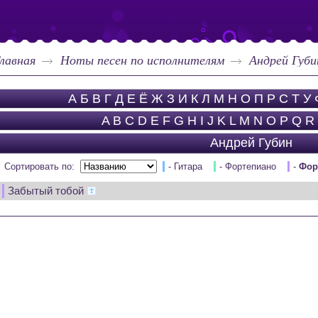
лавная
Ноты песен по исполнителям
Андрей Губи
А
Б
В
Г
Д
Е
Ё
Ж
З
И
К
Л
М
Н
О
П
Р
С
Т
У
A
B
C
D
E
F
G
H
I
J
K
L
M
N
O
P
Q
R
Андрей Губин
Сортировать по:
- Гитара
- Фортепиано
-
Фор
Забытый тобой