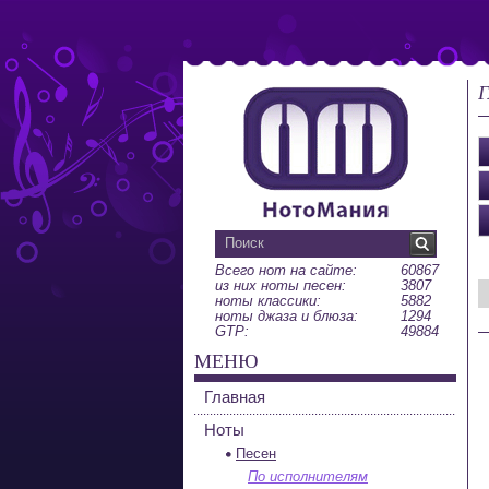
Г
Всего нот на сайте:
60867
из них ноты песен:
3807
ноты классики:
5882
ноты джаза и блюза:
1294
GTP:
49884
МЕНЮ
Главная
Ноты
Песен
По исполнителям