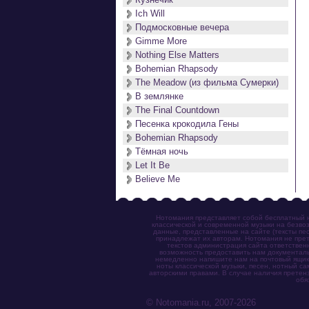
Ich Will
Подмосковные вечера
Gimme More
Nothing Else Matters
Bohemian Rhapsody
The Meadow (из фильма Сумерки)
В землянке
The Final Countdown
Песенка крокодила Гены
Bohemian Rhapsody
Тёмная ночь
Let It Be
Believe Me
Нотомания представляет собой бесплатный н
классической и современной музыки на безвоз
данные, представленные на сайте (тексты пес
принадлежат их авторам. Нотомания не прет
текстов администрация сайта ответствен
возможность предоставить нам документаль
немедленно напишите нам на почтовый ящик (n
ноты классической музыки, песен, нотный с
авторскими правами. В случае наличия претен
обя
© Notomania.ru, 2007-2026