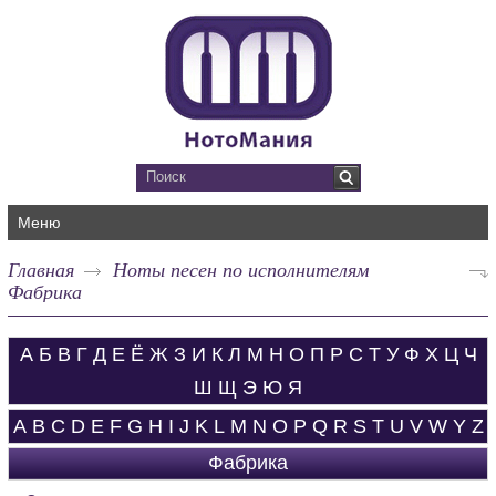
Меню
Главная
Ноты песен по исполнителям
Фабрика
А
Б
В
Г
Д
Е
Ё
Ж
З
И
К
Л
М
Н
О
П
Р
С
Т
У
Ф
Х
Ц
Ч
Ш
Щ
Э
Ю
Я
A
B
C
D
E
F
G
H
I
J
K
L
M
N
O
P
Q
R
S
T
U
V
W
Y
Z
Фабрика