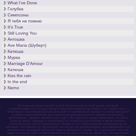
What I've Done
Голубка
Симпсоны
Я тебя не помню
It's True
Still Loving You
Антошка
Ave Maria (Шуберт)
Катюша
Мурка
Marriage D'Amour
Катюша
Kiss the rain
In the end
Nemo
Нотомания представляет собой бесплатный нотный архив, который
разрабатывается с целью предоставления каждому музыканту нот известных и
популярных произведений классической и современной музыки на безвозмездной
основе в переложениях для различных музыкальных инструментов (гитары,
фортепиано, скрипки, виолончели и др.). Все данные, представленные на сайте
(тексты песен, аккорды и ноты) взяты из открытых источников и представлены
исключительно для ознакомления. Права на эти произведения принадлежат их
авторам. Нотомания не претендует на авторство размещаемых произведений и не
занимается продажей объектов чужого авторского права. За содержание текстов
администрация сайта ответственности не несет. Если вы являетесь обладателем
авторского права на произведение, размещенное на нашем сайте, и имеете