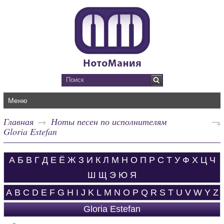
Меню
Главная
Ноты песен по исполнителям
Gloria Estefan
А
Б
В
Г
Д
Е
Ё
Ж
З
И
К
Л
М
Н
О
П
Р
С
Т
У
Ф
Х
Ц
Ч
Ш
Щ
Э
Ю
Я
A
B
C
D
E
F
G
H
I
J
K
L
M
N
O
P
Q
R
S
T
U
V
W
Y
Z
Gloria Estefan