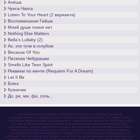
Алёша
Чунга-Чанга
Listen To Your Heart (2 варианта)
Воспоминания Гейши
Моей душе покоя нет
Nothing Else Matters
Bella's Lullaby (2)
Ах, эти тучи в голубом
Because Of You
Песенка Чебурашки
Smells Like Teen Spirit
Реквием по мечте (Requiem For A Dream)
Let It Be
Блюз
Кузнечик
До, ре, ми, фа, соль...
Нотомания представляет собой бесплатный нотный архив, который
разрабатывается с целью предоставления каждому музыканту нот известных и
популярных произведений классической и современной музыки на безвозмездной
основе в переложениях для различных музыкальных инструментов (гитары,
фортепиано, скрипки, виолончели и др.). Все данные, представленные на сайте
(тексты песен, аккорды и ноты) взяты из открытых источников и представлены
исключительно для ознакомления. Права на эти произведения принадлежат их
авторам. Нотомания не претендует на авторство размещаемых произведений и не
занимается продажей объектов чужого авторского права. За содержание текстов