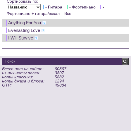
Сортировать по:
-
Гитара
- Фортепиано
-
Фортепиано + гитара/вокал
Все
Anything For You
Everlasting Love
I Will Survive
Всего нот на сайте:
60867
из них ноты песен:
3807
ноты классики:
5882
ноты джаза и блюза:
1294
GTP:
49884