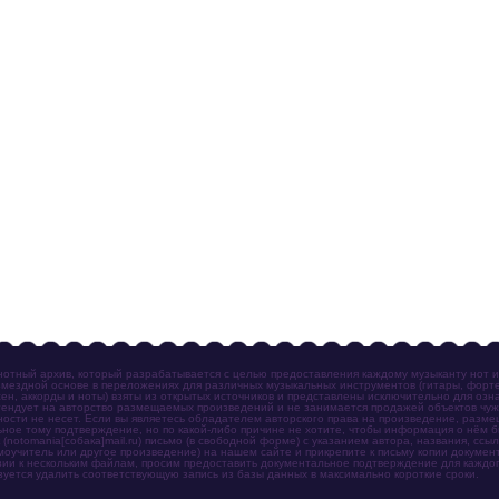
отный архив, который разрабатывается с целью предоставления каждому музыканту нот 
мездной основе в переложениях для различных музыкальных инструментов (гитары, фортеп
ен, аккорды и ноты) взяты из открытых источников и представлены исключительно для озн
ендует на авторство размещаемых произведений и не занимается продажей объектов чуж
ности не несет. Если вы являетесь обладателем авторского права на произведение, разм
ное тому подтверждение, но по какой-либо причине не хотите, чтобы информация о нём 
otomania[собака]mail.ru) письмо (в свободной форме) с указанием автора, названия, ссыл
амоучитель или другое произведение) на нашем сайте и прикрепите к письму копии докум
зии к нескольким файлам, просим предоставить документальное подтверждение для каждог
зуется удалить соответствующую запись из базы данных в максимально короткие сроки.