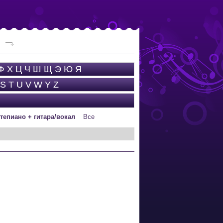
Ф
Х
Ц
Ч
Ш
Щ
Э
Ю
Я
S
T
U
V
W
Y
Z
тепиано + гитара/вокал
Все